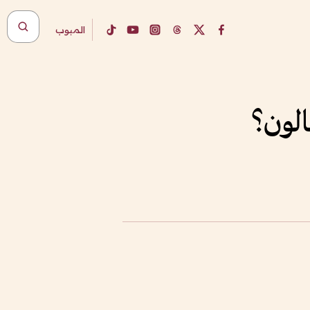
المبوب
الون؟