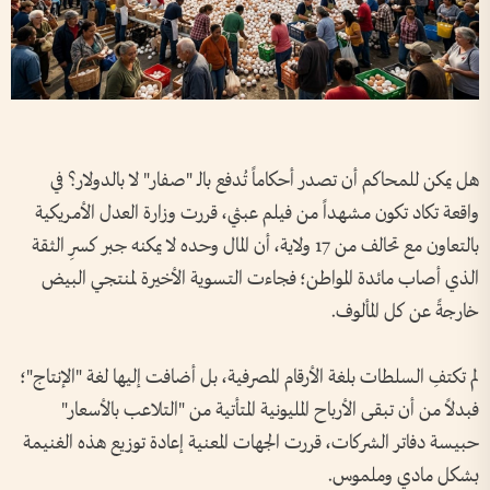
هل يمكن للمحاكم أن تصدر أحكاماً تُدفع بالـ "صفار" لا بالدولار؟ في
واقعة تكاد تكون مشهداً من فيلم عبثي، قررت وزارة العدل الأمريكية
بالتعاون مع تحالف من 17 ولاية، أن المال وحده لا يمكنه جبر كسرِ الثقة
الذي أصاب مائدة المواطن؛ فجاءت التسوية الأخيرة لمنتجي البيض
خارجةً عن كل المألوف.
لم تكتفِ السلطات بلغة الأرقام المصرفية، بل أضافت إليها لغة "الإنتاج"؛
فبدلاً من أن تبقى الأرباح المليونية المتأتية من "التلاعب بالأسعار"
حبيسة دفاتر الشركات، قررت الجهات المعنية إعادة توزيع هذه الغنيمة
بشكل مادي وملموس.