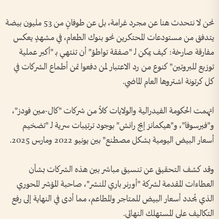
نحن لا نتحدث هنا عن مجرد غرامة، بل عن طوفانٍ من 53 مليون بيضة
يتدفق من مستودعات المحتكرين نحو بنوك الطعام، في مشهدٍ يعكس
مفارقة صارخة: كيف يمكن لـ "صفقة تواطؤ" أن تنتهي بـ "أكبر عملية
توزيع للبروتين" كنوع من رد الاعتبار لمن دفعوا ثمن أطماع الشركات في
كل كرتونة اشتروها العام الماضي.
اتهمت الحكومة الفيدرالية والولايات كلاً من شركات "كال-مين فودز"،
و"فيرسوفا"، و"هيكمانز إيج رانش" بوجود ترتيبات سرية لـ "تضخيم
أسعار البيض اليومية بشكل مصطنع" بين يونيو 2022 ومارس 2025.
وقد كشف التحقيق عن تنسيق مباشر بين هذه الشركات بشأن
العطاءات المقدمة لشركة "أورنر باري للنشر"، صاحبة المؤشر المحوري
الذي يُحدد أسعار البيض للمتاجر والمطاعم، مما أدى في النهاية إلى رفع
التكاليف على المستهلك النهائي.