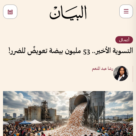
أعمال
التسوية الأخير.. 53 مليون بيضة تعويضٌ للضرر!
رشا عبد المنعم