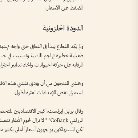
الضغط على الأسعار.
الدودة الحلزونية
ولم يكد القطاع يبدأ في التعافي حتى واجه تهديد
طفيلية خطيرة تهاجم الماشية وتتسبب في خسائ
الرقابة على حركة الحيوانات واتخاذ تدابير احتر
ويخشى المنتجون من أن يؤدي تفشي هذه الآفة إل
استمرار نقص الإمدادات لفترة أطول.
وقال براين إيرنست، كبير الاقتصاديين المتخ
الزراعي CoBank" " لا تزال لحوم ا
لكن المستهلكين يواجهون أسعاراً أعلى بكثير مقار