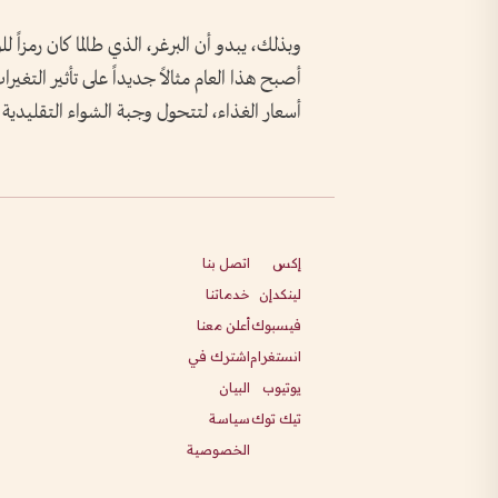
وبذلك، يبدو أن البرغر، الذي طالما كان رمزاً ل
أصبح هذا العام مثالاً جديداً على تأثير التغير
أسعار الغذاء، لتتحول وجبة الشواء التقليدية 
إكس
اتصل بنا
لينكدإن
خدماتنا
فيسبوك
أعلن معنا
انستغرام
اشترك في
يوتيوب
البيان
تيك توك
سياسة
الخصوصية