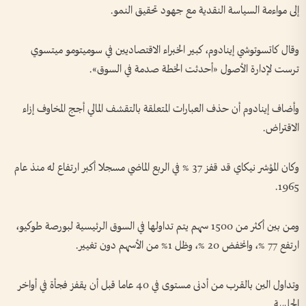
إلى مواءمة ⁠السياسة النقدية مع جهود تحقيق النمو.
وقال كاتسوتوشي إينادوم، كبير الخبراء الاقتصاديين في سوميتومو ميتسوي
ترست لإدارة الأصول «أحدثت الخطة صدمة في السوق».
وأضاف إينادوم أن حذف العبارات المتعلقة بالتقشف المالي أجج المخاوف إزاء
الاقتراض.
وكان المؤشر نيكاي قد قفز 37 % في ‌الربع الماضي مسجلا أكبر ارتفاع له منذ عام
1965.
ومن بين أكثر من 1500 ​سهم يتم تداولها في السوق الرئيسية لبورصة طوكيو،
ارتفع 77 %، وانخفض 20 %، وظل 1% من الأسهم دون تغيير.
وتداول الين بالقرب من أدنى مستوى في 40 عاما قبل ​أن يقفز فجأة في ‌أواخر
الجلسة.