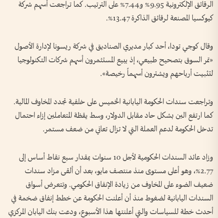
الرقائق الإلكترونية 9.95% و7.44% على الترتيب. كما تراجعت أسهم شركة
كيوكسيا المصنعة لرقائق الذاكرة 13.47%.
وقال كوجي تودا، أحد ‌كبار مديري الصناديق في شركة ريسونا لإدارة الأصول
«تمر السوق بتصحيح طبيعي، إذ يبيع المستثمرون أسهم شركات التكنولوجيا
لتثبيت أرباحهم ويشترون أسهماً ‌رخيصة».
وتراجعت سندات الحكومة اليابانية الخميس على خلفية ‌تجدد المخاوف المالية.
كما ارتفع الين بشكل حاد مقابل الدولار، ‌وسط يقظة المتعاملين إزاء احتمال
تدخل ‌الحكومة لدعم العملة التي لا تزال تعاني من ضعف مستمر.
وزاد عائد السندات ​الحكومية لأجل 10 ‌سنوات بمقدار سبع ​نقاط أساس إلى
2.77%، وهو ⁠أعلى مستوى منذ منتصف مايو، بعد أن ألقى مزاد سندات
ضعيف الضوء على المخاوف من زيادة الإنفاق الحكومي. وتتعرض أسواق ​
السندات ⁠اليابانية لضغوط منذ ⁠أن أعلنت الحكومة عن خطط إنفاق ضخمة في
أحدث خطة للسياسات والتي أعلنتها هذا الأسبوع، ودعت بنك اليابان المركزي