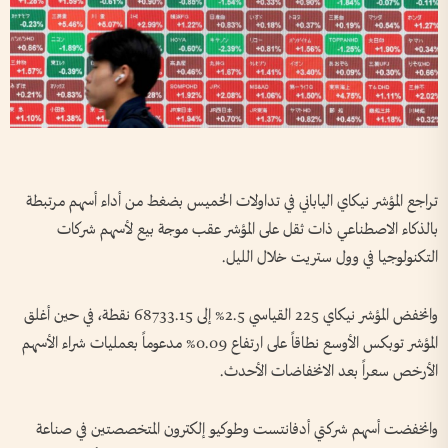
تراجع المؤشر نيكاي الياباني في تداولات الخميس بضغط ​من أداء أسهم مرتبطة
بالذكاء الاصطناعي ذات ثقل على ‌المؤشر عقب ​موجة بيع لأسهم شركات
التكنولوجيا في وول ستريت خلال الليل.
وانخفض المؤشر نيكاي 225 القياسي 2.5% إلى 68733.15 نقطة، في حين أغلق
المؤشر توبكس الأوسع نطاقاً على ارتفاع 0.09% مدعوماً بعمليات شراء الأسهم
الأرخص سعراً بعد الانخفاضات ⁠الأحدث.
وانخفضت أسهم شركتي أدفانتست وطوكيو إلكترون المتخصصتين في صناعة