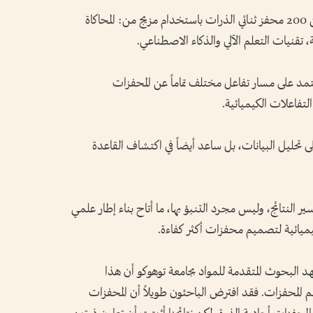
ولحل هذا اللغز، حلل الباحثون بيانات أكثر من 200 محفز ثنائي الذرات باستخدام مزيج من: المحاكاة
ة، تقنيات التعلم الآلي والذكاء الاصطناعي.
عتمد على مسار تفاعل مختلف تماماً عن المحفزات
التفاعلات الكيميائية.
ى تحليل البيانات، بل ساعد أيضاً في اكتشاف القاعدة
ر النتائج، وليس مجرد التنبؤ بها، ما أتاح بناء إطار علمي
يميائية لتصميم محفزات أكثر كفاءة.
عهد البحوث المتقدمة للمواد بجامعة توهوكو أن هذا
م المحفزات. فقد افترض الباحثون طويلاً أن المحفزات