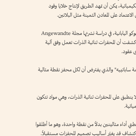
يائية، يمكن أن تمهد الطريق لإنتاج خلايا وقود
لاعتماد على المعادن الثمينة مثل البلاتين.
وتوصل إلى هذه النتائج باحثون من جامعة توهوكو اليابانية، في دراسة نشرتها مجلة Angewandte
Chemie Internatio، حيث كشفت أن المحفزات ثنائية الذرات تعمل وفق آلية
ى عقود.
مة ساباتييه" والذي يفترض أن لكل محفز نقطة مثالية
ا ينطبق على المحفزات ثنائية الذرات، وهي مواد تتكون
يائية.
ي أداء مثاليتين بدلاً من نقطة واحدة، وهو ما أطلقوا
 اكتشاف قد يغيّر أساليب تصميم المحفزات مستقبلاً.