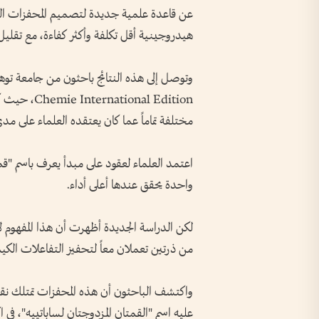
عن قاعدة علمية جديدة لتصميم المحفزات الكيم
هيدروجينية أقل تكلفة وأكثر كفاءة، مع تقليل ا
nal Edition
مختلفة تماماً عما كان يعتقده العلماء على مد
اعتمد العلماء لعقود على مبدأ يعرف باسم "ق
واحدة يحقق عندها أعلى أداء.
لكن الدراسة الجديدة أظهرت أن هذا المفهوم ل
من ذرتين تعملان معاً لتحفيز التفاعلات الكيم
واكتشف الباحثون أن هذه المحفزات تمتلك نقطت
عليه اسم "القمتان المزدوجتان لساباتييه"، في