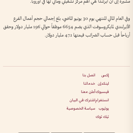
مشيرة إلى أن أيرلندا هي أهم مركز تشغيلي ومالي لها في أوروبا.
وفي العام المالي المنتهي يوم 30 يونيو الماضي، بلغ إجمالي حجم أعمال الفرع
الأيرلندي لمايكروسوفت الذي يضم 6654 موظفاً حوالي 196 مليار دولار وحقق
أرباحاً قبل حساب الضرائب قيمتها 47.1 مليار دولار.
إكس
اتصل بنا
لينكدإن
خدماتنا
فيسبوك
أعلن معنا
انستغرام
اشترك في البيان
يوتيوب
سياسة الخصوصية
تيك توك