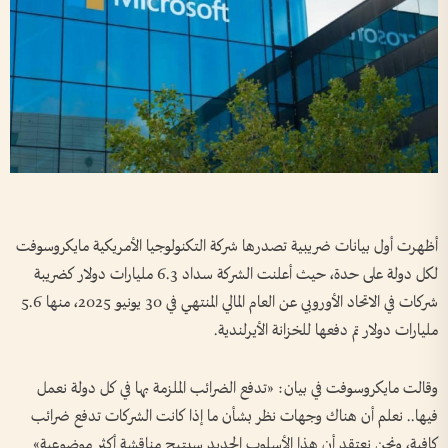
أظهرت أول بيانات ضريبية تصدرها شركة التكنولوجيا الأمريكية مايكروسوفت
لكل دولة على حدة، حيث أعلنت الشركة سداد 6.3 مليارات دولار كضريبة
شركات في الاتحاد الأوروبي عن العام المالي المنتهي في 30 يونيو 2025، منها 5.6
مليارات دولار تم دفعها للخزانة الأيرلندية.
وقالت مايكروسوفت في بيان: «تدفع الضرائب الملزمة بها في كل دولة نعمل
فيها.. نعلم أن هناك وجهات نظر بشأن ما إذا كانت الشركات تدفع ضرائب
كافية، ونحن نعتقد أن هذا الأسلوب الجديد سيتيح مناقشة أكثر موضوعية»