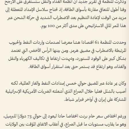
وذكرت المنظمة في تقرير جديد أن أنظمة الغذاء والنقل ستستغرق على الأرجح
وقتا أطول للتعافي مقارنة بأسواق الطاقة، إذ تحتاج سلاسل الإمداد المتعطلة إلى
⁠مزيد من الوقت لإعادة التنظيم بعد الاضطراب الشديد في حركة الشحن عبر
هذا الممر المائي الاستراتيجي على مدى أكثر من 100 يوم.
وحددت المنظمة 61 اقتصادا هشا معرضا لصدمات واردات النفط والحبوب
المرتبطة بالاضطراب في مضيق هرمز. ومن بينها الرأس الأخضر، التي تعتمد
بشكل كبير على الوقود المستورد، وشهدت ارتفاعا في تكاليف الكهرباء والنقل
والغذاء، ‌وهو ارتفاع قد يستمر حتى بعد استقرار أسواق الطاقة.
وكان يمر عادة عبر المضيق حوالي ‌خمس إمدادات النفط والغاز العالمية، لكنه
أصيب بالشلل فعليا خلال الصراع الذي أشعلته الضربات الأمريكية الإسرائيلية
المشتركة على إيران في أواخر ‌فبراير شباط.
ورغم انخفاض سعر خام برنت انخفاضا ‌حادا ليعود إلى حوالي 73 دولارا للبرميل،
وهو ما ‌يقارب مستويات ما قبل الصراع، ‌في أعقاب الاتفاق المؤقت بين الولايات