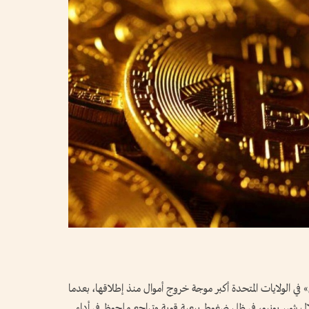
في الولايات المتحدة أكبر موجة خروج أموال منذ إطلاقها، بعدما
4.1 مليارات دولار خلال شهر يونيو، في ظل ضغوط بيعية قوية وتراجع ملحوظ في أداء