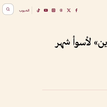
المبوب
تكوين» لأسوأ شهر