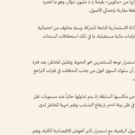
(مايكروستراتيجي سابقاً)، بعد بيعها جزءاً من حيازاتها من «بتكوين» بقيمة 2.5 مليون دولار، وهو ما اعتبره
ة مقارنة بإجمالي الأصول.
داة الاستثمارية التابعة للشركة، وسط مخاوف من احتمالية
التزامات مالية مستقبلية، بما في ذلك استحقاقات السندات
مرار توجه المستثمرين نحو التحوط وتقليل المخاطر، بعد فترة
ين أن سلوك السوق تحول من جذب التدفقات في فترات التراجع
.
 من مكاسبها السابقة، إذ يتم تداولها حالياً عند مستويات تقل
الماضي، في ظل بيئة تتسم بارتفاع التذبذب وتغير شهية المخاطر لدى
 الرقمية، مع استمرار تأثير العوامل الاقتصادية الكلية، وتغير