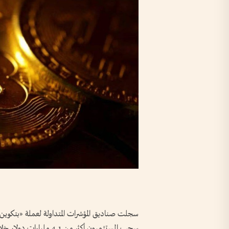
سجلت صناديق المؤشرات المتداولة لعملة «بتكوين» 
سحب المستثمرون أكثر من 