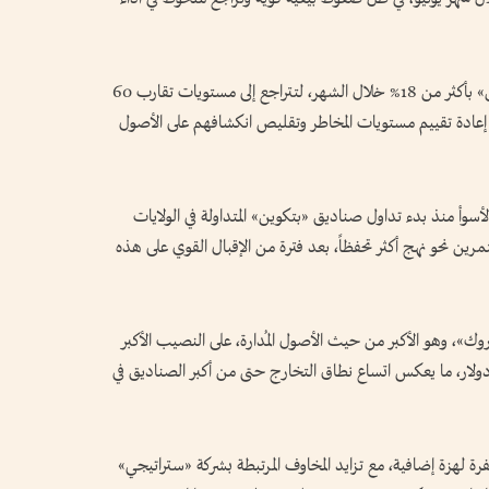
وجاءت هذه التطورات بالتزامن مع هبوط «بتكوين» بأكثر من 18% خلال الشهر، لتتراجع إلى مستويات تقارب 60
ى إعادة تقييم مستويات المخاطر وتقليص انكشافهم على الأصول
أسوأ منذ بدء تداول صناديق «بتكوين» المتداولة في الولايات
رين نحو نهج أكثر تحفظاً، بعد فترة من الإقبال القوي على هذه
»، وهو الأكبر من حيث الأصول المُدارة، على النصيب الأكبر
ب بقيمة بلغت نحو 3 مليارات دولار، ما يعكس اتساع نطاق التخارج حتى من أكبر الصناديق في
 لهزة إضافية، مع تزايد المخاوف المرتبطة بشركة «ستراتيجي»