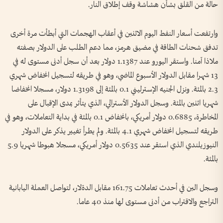
حالة من القلق بشأن هشاشة ‌وقف إطلاق النار.
وارتفعت أسعار النفط اليوم الاثنين في أعقاب الهجمات التي أبطأت مرة أخرى
تدفق شحنات ‌الطاقة في مضيق هرمز، مما دعم الطلب ‌على الدولار بصفته
ملاذا آمنا. واستقر اليورو عند ‌1.1387 دولار بعد أن ‌سجل أدنى مستوى له في
2.3 بالمئة. ونزل الجنيه الإسترليني ⁠0.1 بالمئة إلى 1.3198 دولار، مسجلا انخفاضا
شهريا اثنين بالمئة. وسجل الدولار الأسترالي، الذي يتأثر بمدى الإقبال على ​
المخاطرة، 0.6885 ⁠دولار أمريكي، ⁠بانخفاض 0.1 بالمئة في بداية التعاملات، وهو في
طريقه لتسجيل انخفاض شهري 4.1 بالمئة. ولم يطرأ تغيير يذكر ⁠على الدولار
النيوزيلندي الذي استقر عند 0.5635 دولار أمريكي، مسجلا هبوطا شهريا 5.9
بالمئة.
وسجل الين في أحدث تعاملات 161.75 مقابل الدةلار، لتواصل العملة اليابانية
التراجع والاقتراب من أدنى مستوى لها منذ 40 عاما.