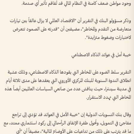
وجود مواطن ضعف كامنة في النظام المالي قد تُفاقم تأثير أي صدمة.
وذكر مسؤولو البنك في التقرير أن "الاقتصاد العالمي لا يزال عالقاً بين تيارات
متعارضة من التقدم والمخاطر"، مضيفين أن "قدرته على الصمود تتعرض
لاختبارات وضغوط متزايدة".
خيبة أمل في عوائد الذكاء الاصطناعي
التقرير سلط الضوء على المخاطر التي يقودها الذكاء الاصطناعي، وذلك عشية
انطلاق الندوة السنوية للبنك المركزي الأوروبي التي يعقدها على مدى ثلاثة أيام
في مدينة سينترا، حيث يناقش عدد من صانعي السياسات العالميين أيضاً هذه
المخاطر التي تهدد الاستقرار.
وقال بنك التسويات الدولية إن "خيبة الأمل في العوائد قد تؤدي إلى تراجع
مفاجئ في التمويل، وتُحول طفرة الإنفاق الرأسمالي إلى ركود استثماري ممتد، مع
ما قد يترتب على ذلك من تداعيات على الأوضاع المالية"، مضيفاً أن "أي