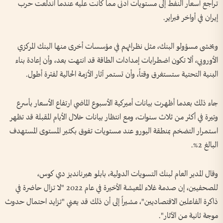
تراجع أسعار النفط إلى مستويات أدنى مما كانت عليه عندما اندلعت حرب
إيران في أواخر فبراير.
ويخشى مسؤولو البنك، مثل نظرائهم في مؤسسات أخرى منها البنك المركزي
الأوروبي، ألا تكون اضطرابات إمدادات الطاقة قد انتهت بعد، وأن إعادة بناء
البنية التحتية ستستغرق وقتاً، وأن تستمر آثار الأزمة الحالية لفترة أطول.
جاء ذلك بعدما أظهرت بيانات أميركية الأسبوع الماضي ارتفاع الأسعار بأسرع
وتيرة في أكثر من ثلاث سنوات، ومع انتظار بيانات خلال الأيام المقبلة قد تظهر
استمرار التضخم بمنطقة اليورو عند مستويات تفوق بكثير المستوى المستهدف
البالغ 2%.
وقال المدير العام لبنك التسويات الدولية، بابلو هيرنانديز دي كوس،
للصحفيين، إن صدمة غلاء المعيشة الأخيرة في عام 2022 "لا تزال حاضرة في
ذاكرة الفاعلين الاقتصاديين"، مشيراً إلى أن ذلك قد يعني "تزايد احتمال حدوث
موجة ثانية من الآثار".