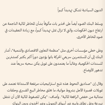
الديون السيادية تشكل تهديداً كبيراً
وسلط البنك الضوء أيضاً على تحذير بات مألوفاً بشأن المخاطر المالية الناجمة عن
ارتفاع ديون الحكومات، والتي لا تزال تمثل تهديداً كبيراً، مع زيادة التعقيدات في
ضوء المخاطر الأخرى.
وعلى خطى مؤسسات أخرى مثل "منظمة التعاون الاقتصادي والتنمية"، أشار
البنك إلى أن المستثمرين سريعي الحركة باتوا يؤدون دوراً أكبر بكثير كمشترين
للسندات الحكومية، وغالباً ما يعتمدون على تمويل يمكن سحبه سريعاً عند
تدهور الأوضاع.
وقال إن "صناديق التحوط هذه تتبع استراتيجيات مرتفعة الاستدانة تعتمد على
تمويلات قصيرة الأجل بشروط مواتية، ما يخلق مخاطر البيع القسري وحلقات
متتالية من خفض الرافعة المالية". وأضاف: "يمكن للضغوط المالية الآن أن تنتقل
بسرعة وعلى نطاق واسع عبر أسواق التمويل، وعبر الحدود، وبين البنوك