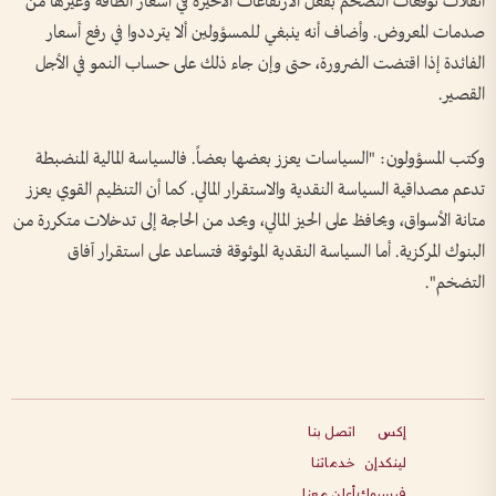
انفلات توقعات التضخم بفعل الارتفاعات الأخيرة في أسعار الطاقة وغيرها من
صدمات المعروض. وأضاف أنه ينبغي للمسؤولين ألا يترددوا في رفع أسعار
الفائدة إذا اقتضت الضرورة، حتى وإن جاء ذلك على حساب النمو في الأجل
القصير.
وكتب المسؤولون: "السياسات يعزز بعضها بعضاً. فالسياسة المالية المنضبطة
تدعم مصداقية السياسة النقدية والاستقرار المالي. كما أن التنظيم القوي يعزز
متانة الأسواق، ويحافظ على الحيز المالي، ويحد من الحاجة إلى تدخلات متكررة من
البنوك المركزية. أما السياسة النقدية الموثوقة فتساعد على استقرار آفاق
التضخم".
إكس
اتصل بنا
لينكدإن
خدماتنا
فيسبوك
أعلن معنا