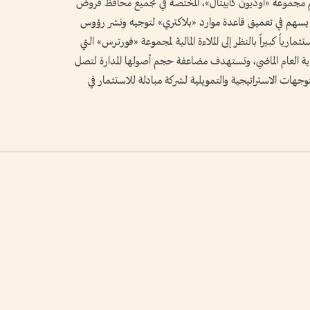
م مجموعة «أوديون كابيتال»، المختصة في تجميع محافظ قروض
ا يسهم في تعميق قاعدة موارد «بلاكتري» لتوجيه ونشر رؤوس
ارياً كبيراً بالنظر إلى الملاءة المالية لمجموعة «فورترس» التي
تها نحو 55 مليار دولار بنهاية العام الماضي، وتستهدف مضاعفة حجم أصولها المدارة لتصل
 بحلول عام 2029، مدعومة بالتوجهات الاستراتيجية والتمويلية لشركة مبادلة للاستثمار في