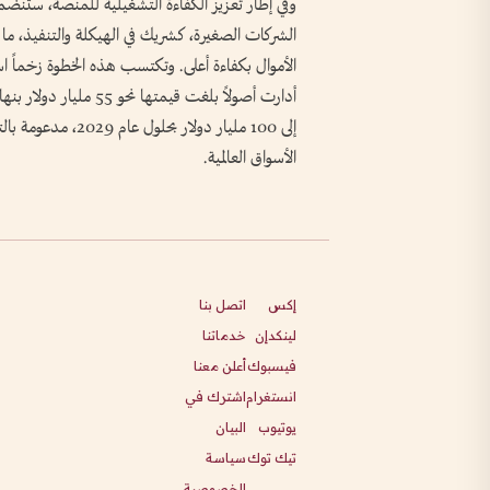
وفي إطار تعزيز الكفاءة التشغيلية للمنصة، ستنض
الشركات الصغيرة، كشريك في الهيكلة والتنفيذ، م
الأموال بكفاءة أعلى. وتكتسب هذه الخطوة زخماً استثم
أدارت أصولاً بلغت قيم
إلى 100 مليار دولار
الأسواق العالمية.
إكس
اتصل بنا
لينكدإن
خدماتنا
فيسبوك
أعلن معنا
انستغرام
اشترك في
يوتيوب
البيان
تيك توك
سياسة
الخصوصية