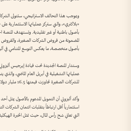
وبموجب هذا التحالف الاستراتيجي، ستتولى الشركات 
«بلاكتري»، والتي ستركز عملياتها الاستثمارية على 
بأصول باطنية أو غير تقليدية. وتستهدف المنصة ال
المضمونة من قروض الشركات الصغيرة، والقروض الكامل
بأصول متخصصة، ما يعكس التوسع المتنامي في آليا
وستدار المنصة الجديدة تحت قيادة إيرجيس أليزوتي
عملياتها التشغيلية في أبريل العام الماضي، والذي ي
للشركات الصغيرة تجاوزت قيمتها 16.5 مليار دولار من خلال 17 صفقة خاصة خلال مسيرته المهنية.
وأكد أليزوتي أن التمويل المدعوم بالأصول يمثل أحد
استثمارياً أقل ارتباطاً بتقلبات ائتمان الشركات ا
التي تعاني شح رأس المال، حيث تمثل الخبرة الهيكلية