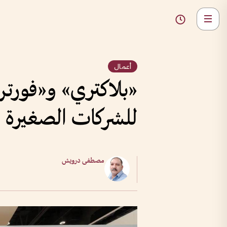
أعمال
«بلاكتري» و«فورت
للشركات الصغيرة
مصطفى درويش