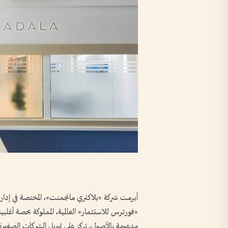
أبرمت شركة «بلاكتري مانجمنت»، المختصة في إدارة
«فورترس للاستثمار» العالمية، المملوكة بحصة أغلبي
مدعومة بالأصول، تركز على تمويل الشركات الصغيرة 