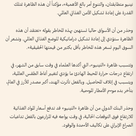
نينيو متطابقتان، والتنوع أمر بالغ الأهمية»، مؤكداً أن هذه الظاهرة تمتلك
القدرة على إعادة تشكيل الأمن الغذائي العالمي.
وحذر من أن الأسواق حاليا تستهين بهذه المخاطر بقوله «نعتقد أن هذه
الظاهرة ستؤدي إلى إعادة تشكيل دراماتيكية للوضع الغذائي العالمي. ونشعر أن
السوق اليوم تسعر هذه المخاطر بأقل بكثير من قيمتها الحقيقية».
وتتسبب ظاهرة «النينيو»، التي أكدها العلماء في وقت سابق من الشهر، في
ارتفاع درجات حرارة المحيط الهادئ ما يؤدي لتغيير أنماط الطقس العالمية،
ويتسبب في إتلاف المحاصيل. وبالفعل تأثرت الهند، أكبر مصدر للأرز في العالم،
بتأخر بدء موسم الأمطار الموسمية.
وحذر البنك الدولي من أن ظاهرة «النينيو» قد تدفع أسعار المواد الغذائية
للارتفاع فوق التوقعات الحالية، في وقت يواجه فيه المزارعون بالفعل تداعيات
الصراع الإيراني على تكاليف الأسمدة والوقود.