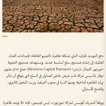
nino
دفع التهديد المتزايد الذي تشكله ظاهرة «النينيو الفائقة» لإمدادات الغذاء
العالمية، إلى إنشاء صندوق سلع أساسية جديد. ويستهدف صندوق التحوط
«مورتون كابيتال بارتنرز» (Moreton Capital Partners) جمع 500 مليون
دولار لتأسيس شركة ذات غرض خاص للتداول في السلع التي يتوقع أن تتأثر
بهذه الظاهرة المناخية، ومنها الذرة في جنوب أفريقيا، وزيت النخيل الماليزي،
والقمح الأسترالي.
ووفقاً للشريك المؤسس لشركة «مورتون»، ليس فينيمور، فإنه «لا توجد ظاهرتا