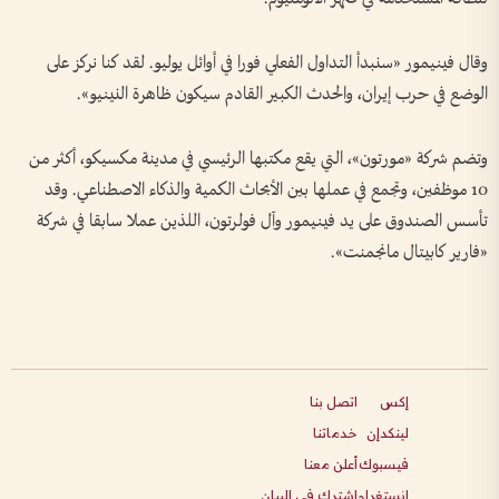
وقال فينيمور «سنبدأ التداول الفعلي فورا في أوائل يوليو. لقد كنا نركز على
الوضع في حرب إيران، والحدث الكبير القادم سيكون ظاهرة النينيو».
وتضم شركة «مورتون»، التي يقع مكتبها الرئيسي في مدينة مكسيكو، أكثر من
10 موظفين، وتجمع في عملها بين الأبحاث الكمية والذكاء الاصطناعي. وقد
تأسس الصندوق على يد فينيمور وآل فولرتون، اللذين عملا سابقا في شركة
«فارير كابيتال مانجمنت».
إكس
اتصل بنا
لينكدإن
خدماتنا
فيسبوك
أعلن معنا
انستغرام
اشترك في البيان