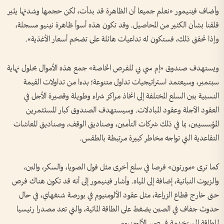
وأضاف فينيمور «نعلم جميعا أن الظاهرة قد بدأت، لكن حجمها وشدتها يثير
قلقنا بشأن الكثير من المحاصيل. وقد تكون هذه أسوأ ظاهرة نينيو مسجلة،
وإذا تحقق ذلك، فستكون له تداعيات هائلة على تضخم أسعار الأغذية».
ويستهدف صندوق «إم سي بي للفرص الخاصة» جمع هذه الأموال بحلول نهاية
سبتمبر، وسيعتمد استراتيجيات تداول متنوعة؛ بدءا من تداولات القيمة
النسبية بين السلع المختلفة إلى اتخاذ مراكز شراء وطويلة وقصيرة الأجل في
العقود الآجلة وعقود المبادلات. وسيستهدف الصندوق كبار المستثمرين
المؤسسيين، بما في ذلك شركات التأمين، وصناديق الوقف، وصناديق المعاشات
التقاعدية التي تواجه مخاطر كبيرة مرتبطة بالطقس.
كما ترى «مورتون» فرصا في سلع أخرى مثل فول الصويا، والسكر، والبن،
والزيوت النباتية، إضافة إلى المياه. وأشار فينيمور إلى أنه قد تكون هناك فرص
حتى خارج قطاع الزراعة، مثل عقود الألومنيوم في بورصة شنغهاي، في حال
حدوث جفاف في الصين يضغط على الطاقة المائية، والتي تعد مصدرا رئيسيا
للطاقة المستخدمة في صهر الألومنيوم.