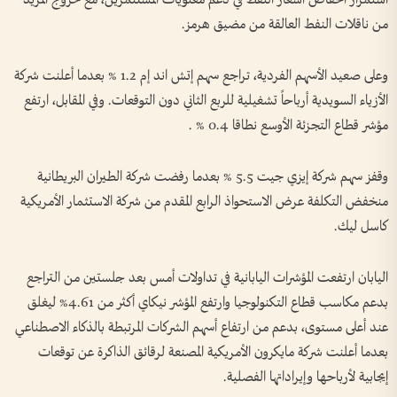
من ناقلات النفط العالقة من مضيق هرمز.
وعلى صعيد الأسهم الفردية، تراجع سهم إتش اند إم 1.2 % بعدما أعلنت شركة
الأزياء السويدية أرباحاً تشغيلية للربع الثاني دون التوقعات. ‌وفي المقابل، ارتفع
مؤشر قطاع التجزئة الأوسع نطاقا 0.4 % .
وقفز ​سهم شركة إيزي جيت 5.5 % بعدما رفضت شركة الطيران البريطانية
منخفض التكلفة عرض الاستحواذ الرابع المقدم من شركة الاستثمار الأمريكية
كاسل ليك.
اليابان ارتفعت المؤشرات اليابانية في تداولات أمس بعد جلستين من التراجع
بدعم مكاسب قطاع التكنولوجيا وارتفع المؤشر نيكاي أكثر ​من 4.61% ليغلق
عند ​أعلى مستوى، بدعم من ارتفاع أسهم الشركات المرتبطة بالذكاء الاصطناعي
بعدما أعلنت شركة مايكرون الأمريكية المصنعة لرقائق الذاكرة عن توقعات
إيجابية لأرباحها وإيراداتها الفصلية.