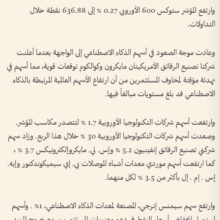
وارتفع المؤشر ستوكس 600 الأوروبي 0.27 % إلى 636.88 نقطة خلال
التداولات.
وعادت موجة الصعود في أسهم الذكاء الاصطناعي إلى الواجهة بعدما أعلنت
شركتا تصنيع الرقائق الأمريكيتان ‌مايكرون وكوالكوم توقعات قوية، مما أسهم في
تهدئة مؤقتة لمخاوف المستثمرين من أن ارتفاع الأسهم العالمية ‌المرتبطة بالذكاء
الاصطناعي قد بلغ مستويات ‌مبالغاً فيها.
وارتفعت أسهم شركات التكنولوجيا الأوروبية 1.7 % لتتصدر مكاسب المؤشر.
وصعدت ‌أسهم شركات التكنولوجيا الأوروبية 30 % خلال هذا الربع. وزاد سهم
شركتي ​تصنيع الرقائق ‌إنفينيون 5.2 ​% وإس. تي. مايكروإلكترونيكس 3.7 ⁠% ،
كما ارتفعت أسهم موردي معدات أشباه الموصلات بي. إي سيميكوندكتور وإيه.
إس . إم . إل بأكثر من 3.5 % لكل ​منهما.
وارتفع ⁠سهم سيمنس ⁠إنرجي، المصنعة لمعدات الذكاء الاصطناعي، 1% . وأسهم
استمرار انخفاض أسعار النفط في دعم معنويات المستثمرين، مع خروج ⁠المزيد