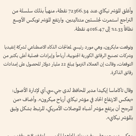
وأغلق المؤشر نيكاي عند 72366.34 ⁠نقطة، منهياً بذلك سلسلة من
التراجع استمرت لجلستين متتاليتين. وارتفع المؤشر توبكس الأوسع
نطاقاً 1.33% إلى 4016.47 نقطة.
وتوقعت مايكرون، وهي مورد رئيسي لمعالجات ‌الذكاء الاصطناعي لشركة إنفيديا
وشركات تصنيع الرقائق الكورية الجنوبية، أرباحاً وإيرادات فصلية أعلى بكثير من
التوقعات، وقالت إن ‌العملاء التزموا بمبلغ 22 مليار دولار للحصول على إمدادات
رقائق الذاكرة.
وقال تاكاماسا إيكيدا مدير المحافظ ‌لدى جي.سي.آي لإدارة الأصول:
«يعكس الارتفاع الحاد في مؤشر نيكاي أرباح ميكرون». وأضاف «من
المرجح أن يرتفع ​مؤشر أشباه الموصلات الأمريكي، المرتبط بشكل ​وثيق
بالمؤشر نيكاي».