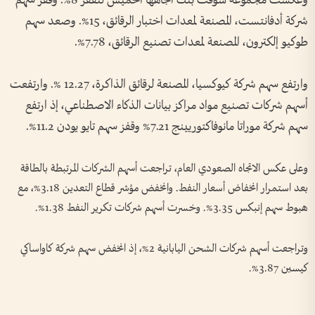
وعكست مجموعة سوفت بنك اتجاهها الخميس لتقفز 8%. وقفز سهم
شركة أدفانتست، المصنعة ​لمعدات اختبار ⁠الرقائق، 15%. ⁠وصعد سهم
طوكيو إلكترون، المصنعة لمعدات تصنيع الرقائق، 7.78%.
وارتفع سهم شركة كيوكسيا، المصنعة لرقائق الذاكرة، 12.27 %. وارتفعت
أسهم شركات تصنيع مواد مراكز بيانات الذكاء الاصطناعي، إذ ارتفع
سهم شركة موراتا مانوفاكتوريينج 7.21% وقفز سهم تايو يودن 11.2%.
وعلى عكس الاتجاه الصعودي العام، تراجعت أسهم الشركات المرتبطة بالطاقة
بعد ‌استمرار انخفاض أسعار النفط. وانخفض مؤشر قطاع التعدين 3.18%، مع ​
هبوط سهم إنبكس 3.35%. وخسرت أسهم شركات تكرير النفط 1.38%.
وتراجعت أسهم شركات الشحن اليابانية 2%، إذ انخفض سهم شركة كاواساكي
كيسين 3.87%.