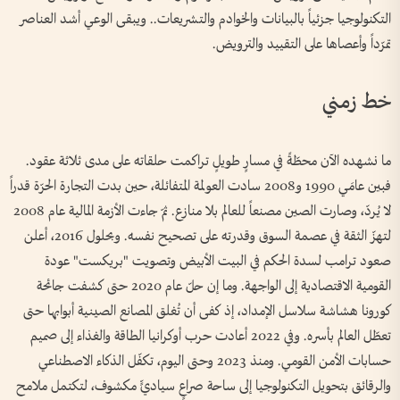
التكنولوجيا جزئياً بالبيانات والخوادم والتشريعات.. ويبقى الوعي أشد العناصر
تمرّداً وأعصاها على التقييد والترويض.
خط زمني
ما نشهده الآن محطّةً في مسارٍ طويلٍ تراكمت حلقاته على مدى ثلاثة عقود.
فبين عامَي 1990 و2008 سادت العولمة المتفائلة، حين بدت التجارة الحرّة قدراً
لا يُردّ، وصارت الصين مصنعاً للعالم بلا منازع. ثمّ جاءت الأزمة المالية عام 2008
لتهزّ الثقة في عصمة السوق وقدرته على تصحيح نفسه. وبحلول 2016، أعلن
صعود ترامب لسدة الحكم في البيت الأبيض وتصويت "بريكست" عودة
القومية الاقتصادية إلى الواجهة. وما إن حلّ عام 2020 حتى كشفت جائحة
كورونا هشاشة سلاسل الإمداد، إذ كفى أن تُغلق المصانع الصينية أبوابها حتى
تعطّل العالم بأسره. وفي 2022 أعادت حرب أوكرانيا الطاقة والغذاء إلى صميم
حسابات الأمن القومي. ومنذ 2023 وحتى اليوم، تكفّل الذكاء الاصطناعي
والرقائق بتحويل التكنولوجيا إلى ساحة صراعٍ سياديٍّ مكشوف، لتكتمل ملامح