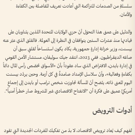
سلسلةٍ من الصدمات المتراكمة التي أعادت تعريف المفاضلة بين الكفاءة
والأمان.
والدليل على عمق هذا التحوّل أنّ حزبي الولايات المتحدة اللذين يتناوبان على
قيادتها منذ عشرات السنين يتوافقان في النظرة إلى العولمة. فالقلق الذي عبّر عنه
بيسنت، وزير خزانة إدارةٍ جمهورية، يكاد يكون استنساخاً لقلقٍ سبق أن
صاغه الديمقراطيون. ففي 2023، انتقد جيك سوليفان، مستشار الأمن القومي
في إدارة بايدن، الافتراض الذي ساد عقوداً بأنّ «الأسواق تخصّص رأس المال دائماً
بكفاءةٍ وفعالية»، وأنّ سلاسل الإمداد صامدةٌ في كلّ أزمة. وحين يردّد بيسنت
اليوم المعنى ذاته، يتّضح أنّ المسألة تجاوزت شخص ترامب أو بايدن إلى إجماعٍ
أمريكيٍّ عميق على فكرة أن "الانفتاح الاقتصادي غير المشروط صار خطراً أمنياً".
أدوات الترويض
لفهم كيف يُعاد ترويض الاقتصاد، لا بدّ من تفكيك المفردات الجديدة التي تقود