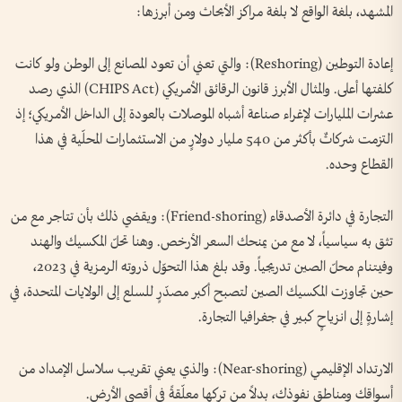
المشهد، بلغة الواقع لا بلغة مراكز الأبحاث ومن أبرزها:
إعادة التوطين (Reshoring): والتي تعني أن تعود المصانع إلى الوطن ولو كانت
كلفتها أعلى. والمثال الأبرز قانون الرقائق الأمريكي (CHIPS Act) الذي رصد
عشرات المليارات لإغراء صناعة أشباه الموصلات بالعودة إلى الداخل الأمريكي؛ إذ
التزمت شركاتٌ بأكثر من 540 مليار دولارٍ من الاستثمارات المحلّية في هذا
القطاع وحده.
التجارة في دائرة الأصدقاء (Friend-shoring): ويقضي ذلك بأن تتاجر مع من
تثق به سياسياً، لا مع من يمنحك السعر الأرخص. وهنا تحلّ المكسيك والهند
وفيتنام محلّ الصين تدريجياً. وقد بلغ هذا التحوّل ذروته الرمزية في 2023،
حين تجاوزت المكسيك الصين لتصبح أكبر مصدّرٍ للسلع إلى الولايات المتحدة، في
إشارةٍ إلى انزياحٍ كبير في جغرافيا التجارة.
الارتداد الإقليمي (Near-shoring): والذي يعني تقريب سلاسل الإمداد من
أسواقك ومناطق نفوذك، بدلاً من تركها معلّقةً في أقصى الأرض.