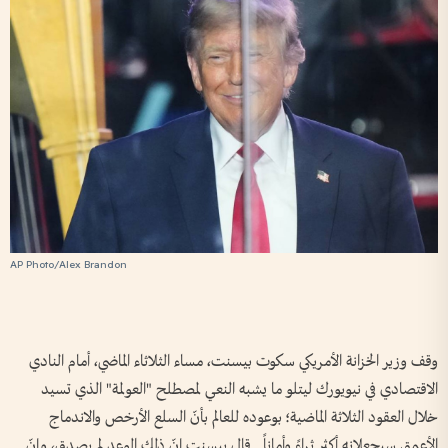
AP Photo/Alex Brandon
وقف وزير الخزانة الأمريكي سكوت بيسنت، مساء الثلاثاء الماضي، أمام النادي
الاقتصادي في نيويورك ليتلو ما يشبه النعي لمصطلح "العولمة" الذي تسيد
خلال العقود الثلاثة الماضية؛ بوعوده للعالم بأنّ السلع الأرخص والاندماج
الأعمق سيجعلانه أكثر ثراءً وأماناً.. قال بيسنت إنّ ذلك الوعد لم يصدق، وإنّ