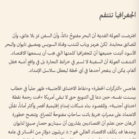
الجغرافيا تنتقم
افترضت العولمة القديمة أنّ البحر مفتوحٌ دائماً، وأنّ السفن تمرّ بلا عائق، وأنّ
المضائق محايدة. لكنّ هرمز وباب المندب وقناة السويس ومضيق تايوان والبحر
الأسود أثبتت جميعها أنّ للجغرافيا كلمتها التي يجب أن يسمعها الاقتصاد.
اكتشفت العولمة أنّ السفينة لا تسير في خرائط التجارة بل في واقع أشبه بحقل
ألغام، يمكن أن ينفجر أحدها في أي لحظة ليعطل سلاسل الإمداد.
هاجس «التركّزات الخطرة» و«نقاط الاختناق الأجنبية» ظهر جلياً في خطاب
بيسنت نفسه، حين دعا إلى التنويع حتى لا تبقى أمريكا «تحت رحمة نقطة
اختناقٍ أجنبية». والمقصود بناء شبكات إمدادٍ إقليميةٍ أقصر وأكثر أماناً، تقلّل
الاعتماد على ممراتٍ بحريةٍ باتت ساحاتٍ مفتوحةً للصراع. وتتضح خطورة
الرهان حين نعلم أنّ اقتصاديين يقدّرون أنّ سيناريو حصارٍ صينيٍّ لتايوان
وحدها قد يكلّف الاقتصاد العالمي نحو 2.7 تريليون دولارٍ من الخسائر في عامه