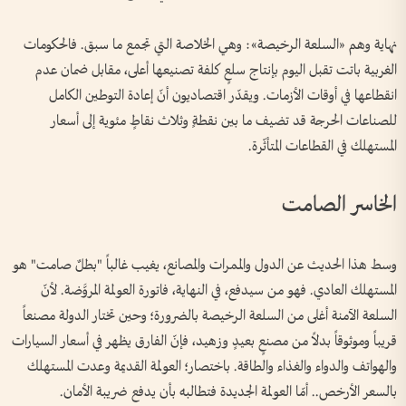
نهاية وهم «السلعة الرخيصة»: وهي الخلاصة التي تجمع ما سبق. فالحكومات
الغربية باتت تقبل اليوم بإنتاج سلعٍ كلفة تصنيعها أعلى، مقابل ضمان عدم
انقطاعها في أوقات الأزمات. ويقدّر اقتصاديون أنّ إعادة التوطين الكامل
للصناعات الحرجة قد تضيف ما بين نقطةٍ وثلاث نقاطٍ مئوية إلى أسعار
المستهلك في القطاعات المتأثّرة.
الخاسر الصامت
وسط هذا الحديث عن الدول والممرات والمصانع، يغيب غالباً "بطلٌ صامت" هو
المستهلك العادي. فهو من سيدفع، في النهاية، فاتورة العولمة المروَّضة. لأنّ
السلعة الآمنة أغلى من السلعة الرخيصة بالضرورة؛ وحين تختار الدولة مصنعاً
قريباً وموثوقاً بدلاً من مصنعٍ بعيدٍ وزهيد، فإنّ الفارق يظهر في أسعار السيارات
والهواتف والدواء والغذاء والطاقة. باختصار؛ العولمة القديمة وعدت المستهلك
بالسعر الأرخص.. أمّا العولمة الجديدة فتطالبه بأن يدفع ضريبة الأمان.