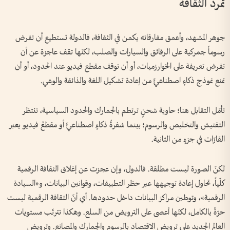
تمرد الثقافة
جوهر المشهد، وأعمق مفارقاته يكمن في الثقافة، فالدولة تستطيع أن تفرض
رسوماً جمركية على الرقائق والسيارات والصلب، لكنّها تقف عاجزة عن أن
تفرض تعريفة على الخوارزميات، أو أن توقف مقطع فيديو عند الحدود، أو أن
تمنع نموذج ذكاءٍ اصطناعيٍّ من إعادة تشكيل اللغة والذائقة والوعي.
تأمّل التقابل هنا؛ حاوية شحنٍ ترتطم بالجمارك والحدود السياسية، تنتظر
التفتيش والتخليص والرسوم؛ بينما شفرةُ ذكاءٍ اصطناعيٍّ أو مقطعُ فيديو يعبر
القارّات في جزءٍ من الثانية.
لكنّ الصورة ليست مطلقة. فالدول، وإن عجزت عن إغلاق الثقافة الرقمية
كلّياً، تحاول إعادة توجيهها عبر حظر التطبيقات، وقوانين البيانات، و«السيادة
الرقمية»، وتوطين مراكز البيانات داخل حدودها. أي أنّ الثقافة الرقمية ليست
حرّةً بالكامل، لكنّها أعصى على الترويض من السلع. وهكذا تترتّب مستويات
العالم الجديد على ترويض الاقتصاد بالرسوم والجمارك والمصانع. وترويض