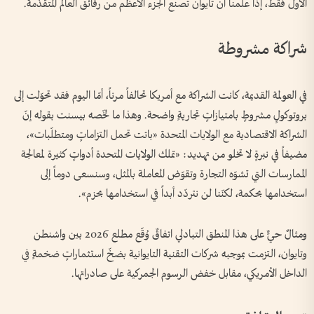
الأول فقط، إذا علمنا أن تايوان تصنع الجزء الأعظم من رقائق العالم المتقدّمة.
شراكة مشروطة
في العولمة القديمة، كانت الشراكة مع أمريكا تحالفاً مرناً، أمّا اليوم فقد تحوّلت إلى
بروتوكولٍ مشروطٍ بامتيازاتٍ تجاريةٍ واضحة. وهذا ما لخّصه بيسنت بقوله إنّ
الشراكة الاقتصادية مع الولايات المتحدة «باتت تحمل التزاماتٍ ومتطلّبات»،
مضيفاً في نبرةٍ لا تخلو من تهديد: «تملك الولايات المتحدة أدواتٍ كثيرة لمعالجة
الممارسات التي تشوّه التجارة وتقوّض المعاملة بالمثل، وسنسعى دوماً إلى
استخدامها بحكمة، لكنّنا لن نتردّد أبداً في استخدامها بحزم».
ومثالٌ حيٌّ على هذا المنطق التبادلي اتفاقٌ وُقّع مطلع 2026 بين واشنطن
وتايوان، التزمت بموجبه شركات التقنية التايوانية بضخّ استثماراتٍ ضخمةٍ في
الداخل الأمريكي، مقابل خفض الرسوم الجمركية على صادراتها.