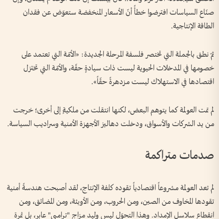
صنّاع السياسات افترضوا خطأً أنّ الأسعار المنخفضة ستعوّض عن فقدان
الطاقة الإنتاجية.
ثمّ نطق بالجملة التي تختصر فلسفة المرحلة الجديدة: «الأمّة التي تعتمد على
خصومها في المدخلات الحيوية ليست ذات سيادةٍ حقّة، والأمّة التي تختزل
اقتصادها في الاستهلاك ليست مزدهرةً حقّاً».
لم تمت العولمة كما يتوهم البعض، لكنها انتقلت من ملكيةٍ إلى أخرى؛ خرجت
من يد الشركات والأسواق، ودخلت دهاليز الأجهزة الأمنية وسراديب السياسة.
صدمات متراكمة
لم تعد العولمة مشروعاً اقتصادياً تقوده كلفة الإنتاج، لقد أصبحت هندسةً أمنية
تقودها المخاوف من الصين، ومن الحروب، ومن الأوبئة، ومن المضائق، ومن
انقطاع سلاسل الإمداد. وهذا التحوّل ليس وليد مزاجٍ "ترامبي" عابر، بل ثمرة