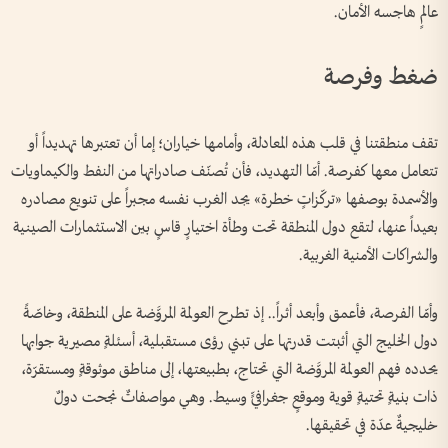
عالمٍ هاجسه الأمان.
ضغط وفرصة
تقف منطقتنا في قلب هذه المعادلة، وأمامها خياران؛ إما أن تعتبرها تهديداً أو
تتعامل معها كفرصة. أمّا التهديد، فأن تُصنّف صادراتها من النفط والكيماويات
والأسمدة بوصفها «تركّزاتٍ خطرة» يجد الغرب نفسه مجبراً على تنويع مصادره
بعيداً عنها، لتقع دول المنطقة تحت وطأة اختيارٍ قاسٍ بين الاستثمارات الصينية
والشراكات الأمنية الغربية.
وأمّا الفرصة، فأعمق وأبعد أثراً.. إذ تطرح العولمة المروَّضة على المنطقة، وخاصّةً
دول الخليج التي أثبتت قدرتها على تبني رؤى مستقبلية، أسئلةٍ مصيرية جوابها
يحدده فهم العولمة المروَّضة التي تحتاج، بطبيعتها، إلى مناطق موثوقةٍ ومستقرّة،
ذات بنيةٍ تحتيةٍ قوية وموقعٍ جغرافيٍّ وسيط. وهي مواصفاتٌ نجحت دولٌ
خليجيةٌ عدّة في تحقيقها.