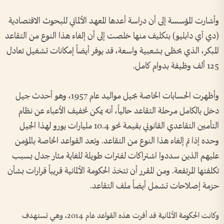
وأشارت المؤسسة إلى أن دراسة أعدها المعهد الألماني للبحوث الاقتصادية
(دي آي دابليو) بتكليف منها خلصت إلى أن إلغاء هذا النوع من التقاعد
المبكر، الذي يحظى بشعبية واسعة، قد يوفر أيضاً إمكانات تشغيل تعادل
125 ألف وظيفة بدوام كامل.
وأظهرت الحسابات الخاصة بجيل مواليد عام 1957، وهو أحدث جيل
دخل بالكامل مرحلة التقاعد حالياً، أنه يمكن تخفيف الأعباء عن نظام
التأمين التقاعدي القانوني بقيمة نحو 10.4 مليارات يورو لهذا الجيل
وحده إذا تم إلغاء هذا النوع من التقاعد. وتعد القواعد الخاصة بالمؤمن
عليهم الذين سددوا اشتراكات لفترات طويلة للغاية مثار جدل بسبب
تكلفتها المرتفعة. ومن المقرر أن تتخذ الحكومة الألمانية قريباً قرارات بشأن
حزمة إصلاحات تشمل أيضاً ملف التقاعد.
وكانت الحكومة الألمانية قد أقرت هذه القواعد عام 2014، وهي تستهدف