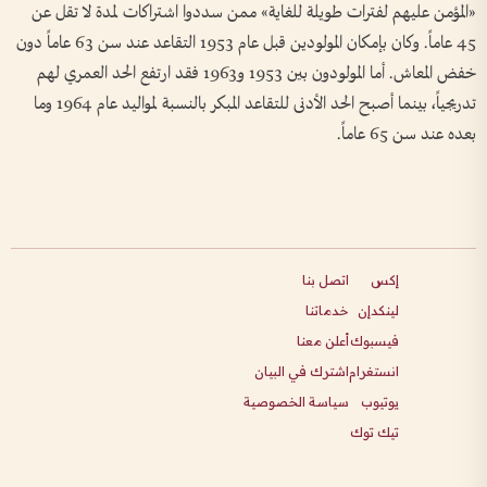
«المؤمن عليهم لفترات طويلة للغاية» ممن سددوا اشتراكات لمدة لا تقل عن
45 عاماً. وكان بإمكان المولودين قبل عام 1953 التقاعد عند سن 63 عاماً دون
خفض المعاش. أما المولودون بين 1953 و1963 فقد ارتفع الحد العمري لهم
تدريجياً، بينما أصبح الحد الأدنى للتقاعد المبكر بالنسبة لمواليد عام 1964 وما
بعده عند سن 65 عاماً.
إكس
اتصل بنا
لينكدإن
خدماتنا
فيسبوك
أعلن معنا
انستغرام
اشترك في البيان
يوتيوب
سياسة الخصوصية
تيك توك