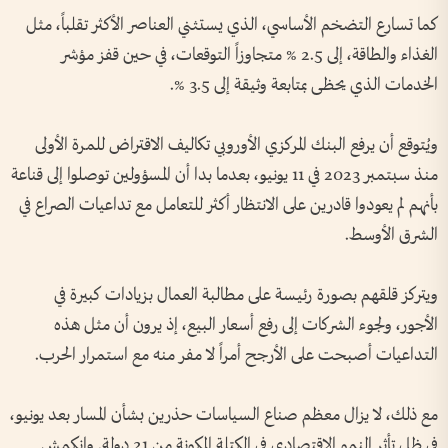
كما تسارع التضخم الأساسي، الذي يستثني العناصر الأكثر تقلباً، مثل
الغذاء والطاقة، إلى 2.5 % متجاوزاً التوقعات، في حين قفز مؤشر
الخدمات الذي يحظى بمتابعة وثيقة إلى 3.5 %.
ويُتوقع أن يرفع البنك المركزي الأوروبي تكاليف الاقتراض للمرة الأولى
منذ سبتمبر 2023 في 11 يونيو، بعدما بدا أن المسؤولين توصلوا إلى قناعة
بأنهم لم يعودوا قادرين على الانتظار أكثر للتعامل مع تداعيات الصراع في
الشرق الأوسط.
ويتركز قلقهم بصورة رئيسة على مطالبة العمال بزيادات كبيرة في
الأجور، ولجوء الشركات إلى رفع أسعار البيع، إذ يرون أن مثل هذه
التداعيات أصبحت على الأرجح أمراً لا مفر منه مع استمرار الحرب.
مع ذلك، لا يزال معظم صناع السياسات حذرين بشأن المسار بعد يونيو،
في ظل تأثر النمو الاقتصادي في الكتلة المكونة من 21 دولة. وانكمش