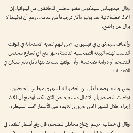
وقال جيديميناس سيمكوس عضو مجلس المحافظين من ليتوانيا، إن
اتخاذ خطوة ثانية بعد يونيو «أكثر ترجيحاً من عدمه»، رغم أن توقيتها لا
يزال غير واضح.
وأضاف سيمكوس في فيلنيوس: «من المهم للغاية الاستجابة في الوقت
المناسب لهذه البيئة التضخمية الناشئة، حتى نمنع أي تسارع محتمل
للتضخم أو دوامة تضخمية، وأن نوقفها منذ بدايتها بأقل تأثير ممكن في
الاقتصاد».
ومن جانبه، وصف أولي رين العضو الفنلندي في مجلس المحافظين،
توقعات التضخم بأنها لا تزال مستقرة حتى الآن، لكنه أوضح أن اتخاذ
إجراء خلال الشهر الحالي ضروري للإبقاء على الأسعار تحت السيطرة.
وقال في خطاب: «رغم ارتفاع مخاطر التضخم، فإن رفع أسعار الفائدة في