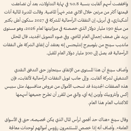
وانخفضت أسهم ألفابت بنسبة 0.8% في نهاية التداولات، بعد أن تضاعفت
قيمتها أكثر من مرتين خلال الاثني عشر شهراً الماضية. وقالت المديرة المالية أنات
أشكينازي، في أبريل، إن النفقات الرأسمالية للشركة في 2027 ستكون أعلى بكثير
من مبلغ 190 مليار دولار الذي خصصته في ميزانيتها لعام 2026، وهو مستوى
يزيد على ضعف إجمالي العام الماضي. وفي ضوء التمويل الجديد، قال المحلل
مانديب سينج من بلومبيرج إنتليجنس إنه يعتقد أن إنفاق الشركة على النفقات
الرأسمالية قد يصل إلى 300 مليار دولار العام المقبل.
وأضاف سينغ أن هذا المستوى من الإنفاق سيتجاوز حتى التدفق النقدي
التشغيلي لشركة ألفابت. وإلى جانب تمويل النفقات الرأسمالية لألفابت، فإن
هذه الصفقات الجديدة قد تسحب الأموال من عروض منافسيها، مثل سبيس
إكس وأنثروبيك وأوبن إيه آي، والتي من المقرر أن تطرح جميعها أسهمها
للاكتتاب العام هذا العام.
وقال سينغ «هناك حد أقصى لرأس المال الذي يمكن تخصيصه، حتى في الأسواق
العامة». وأضاف أنه إذا خصص المستثمرون رؤوس أموالهم لوحدات معالجة