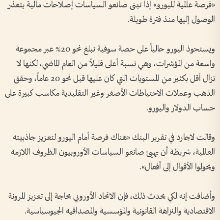
«فرصة عالمية لليورو» إذا تبنى ‌صانعو السياسات إصلاحات مالية ‌يتعذر
الوصول إليها منذ فترة طويلة.
ويستحوذ اليورو حالياً ​على حصة ‌سوقية ​تبلغ نحو 20% ⁠عبر مجموعة
واسعة من المؤشرات، وهي نسبة أعلى قليلاً من العام الماضي، لكنها ​لا
⁠تزال ⁠أقل بكثير من المستويات التي كان عليها قبل نحو 20 عاماً، وحقق
الذهب ⁠وعملات الاحتياطات الأصغر وغير التقليدية مكاسب كبيرة على
حساب الدولار واليورو.
وقالت لاجارد في تقرير البنك «هناك فرصة أمام اليورو لتعزيز جاذبيته
العالمية، شريطة أن ‌يهيئ صانعو السياسات الأوروبيون الظروف اللازمة
ويحولوا الأقوال إلى ​أفعال».
وأضافت إنه لكي يحدث ذلك، فإن الاتحاد الأوروبي بحاجة إلى تعزيز المرونة
الاقتصادية والنزاهة القانونية والمؤسسية والمصداقية الجيوسياسية.