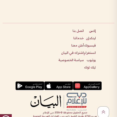
إكس
اتصل بنا
لينكدإن
خدماتنا
فيسبوك
أعلن معنا
انستغرام
اشترك في البيان
يوتيوب
سياسة الخصوصية
تيك توك
جميع الحقوق محفوظة ©
2026
دبي للإعلام
ص.ب 2710، طريق الشيخ زايد، دبي، الإمارات العربية المتحدة