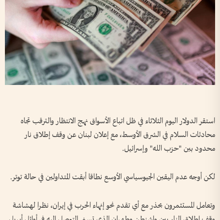
استقر الدولار اليوم الثلاثاء في ظل اتباع الأسواق نهج الانتظار والترقب تجاه
محادثات السلام في الشرق الأوسط، مع إعلان لبنان عن وقف إطلاق نار
محدود بين "‌حزب الله" وإسرائيل.
لكن أوجه عدم اليقين الجيوسياسي الأوسع نطاقا أبقت المتداولين في حالة توتر.
وتعامل المستثمرون بحذر مع أي تقدم نحو إنهاء الحرب في إيران، نظرا لهشاشة
وقف إطلاق النار بين واشنطن وطهران الذي تسنى التوصل إليه في أوائل أبريل.