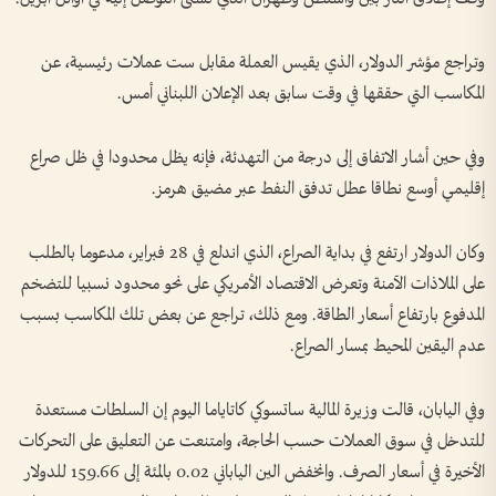
وتراجع مؤشر الدولار، الذي يقيس العملة مقابل ست عملات رئيسية، عن
المكاسب التي حققها في وقت سابق بعد الإعلان اللبناني أمس.
وفي ⁠حين أشار الاتفاق إلى درجة من التهدئة، فإنه يظل محدودا في ظل صراع
إقليمي أوسع نطاقا عطل تدفق النفط عبر مضيق هرمز.
وكان الدولار ارتفع في بداية الصراع، الذي ‌اندلع في 28 فبراير، مدعوما بالطلب
‌على الملاذات الآمنة وتعرض الاقتصاد الأمريكي على نحو محدود نسبيا للتضخم
المدفوع بارتفاع أسعار الطاقة. ومع ذلك، تراجع عن بعض تلك المكاسب بسبب
عدم اليقين ‌المحيط بمسار الصراع.
وفي اليابان، قالت وزيرة المالية ساتسوكي كاتاياما اليوم إن السلطات مستعدة
⁠للتدخل في سوق العملات حسب الحاجة، وامتنعت عن التعليق على التحركات
الأخيرة في أسعار الصرف. وانخفض الين الياباني 0.02 بالمئة إلى 159.66 للدولار