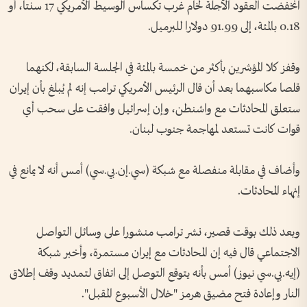
انخفضت العقود الآجلة لخام غرب تكساس الوسيط الأمريكي 17 سنتا، أو
0.18 بالمئة، إلى 91.99 دولارا للبرميل.
وقفز كلا المؤشرين بأكثر من خمسة بالمئة في الجلسة ‌السابقة، لكنهما
قلصا مكاسبهما بعد أن قال الرئيس الأمريكي ترامب إنه لم يُبلغ بأن إيران
ستعلق المحادثات مع واشنطن، وإن إسرائيل وافقت على سحب أي
قوات كانت ‌تستعد لمهاجمة جنوب لبنان.
وأضاف في مقابلة منفصلة مع شبكة (سي.إن.بي.سي) ‌أمس أنه لا يمانع في
إنهاء المحادثات.
وبعد ذلك بوقت قصير، نشر ‌ترامب منشورا على وسائل التواصل
الاجتماعي ‌قال فيه إن المحادثات مع إيران مستمرة، وأخبر شبكة
(إيه.بي.سي نيوز) أمس بأنه يتوقع التوصل إلى ​اتفاق لتمديد وقف إطلاق
النار ‌وإعادة فتح مضيق ​هرمز "خلال الأسبوع المقبل".