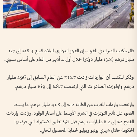
قال مكتب الصرف في المغرب، إن العجز التجاري للبلاد ‌اتسع ​18.4% إلى 127
مليار درهم (13.8 مليار دولار) خلال أول 4 أشهر من العام على أساس سنوي.
وذكر المكتب أن الواردات زادت 12.7% عن العام السابق إلى 296 مليار
درهم وتجاوزت الصادرات التي ارتفعت 8.7% إلى 169 مليار درهم.
وارتفعت واردات المغرب من ‌الطاقة 12% إلى 41.8 مليار درهم، ما يسلط
الضوء على تأثير التوترات في الشرق الأوسط ‌على أسعار الوقود. وزادت واردات
القمح 2% إلى 6.2 مليارات درهم قبل فترة تعليق الاستيراد ‌التي فرضتها
الحكومة ‌خلال شهري يونيو ويوليو لحماية المحصول المحلي.