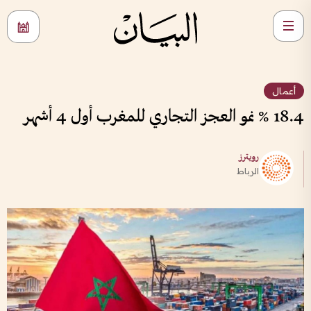
أعمال
18.4 % نمو العجز التجاري للمغرب أول 4 أشهر
رويترز
الرباط