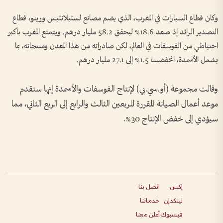
وكان قطاع السيارات ​في المغرب، ‌الذي يضم ​مصانع لستيلانتيس ورينو، قطاع
التصدير ⁠الرائد إذ صعد 18.6% ليحقق 58.2 مليار درهم. ويتمتع المغرب بأكبر
احتياطي من الفوسفات في ​العالم، ⁠لكن صادراته من ⁠هذا المعدن ومنتجاته، بما
يشمل الأسمدة، انخفضت 1.5% إلى 27.1 مليار درهم.
وقالت مجموعة (أو.سي.بي) لإنتاج الفوسفات ⁠والأسمدة إنها ستقدم
موعد أعمال الصيانة المقررة للربعين الثالث والرابع إلى الربع الثاني، مما
سيؤدي إلى خفض الإنتاج 30%.
إكس
اتصل بنا
لينكدإن
خدماتنا
فيسبوك
أعلن معنا