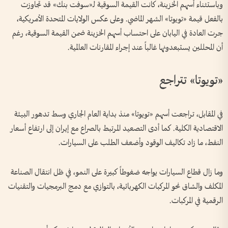
وباستثناء أسهم الخزينة، كانت القيمة السوقية لـ«سوفت بنك» قد تجاوزت
بالفعل قيمة «تويوتا» الشهر الماضي. وعلى عكس الولايات المتحدة الأمريكية،
جرت العادة في اليابان على احتساب أسهم الخزينة ضمن القيمة السوقية، رغم
أن المحللين يستبعدونها غالباً عند إجراء المقارنات العالمية.
«تويوتا» تتراجع
في المقابل، تراجعت أسهم «تويوتا» منذ بداية العام الجاري وسط تدهور البيئة
الاقتصادية الكلية. كما أدى التصعيد المرتبط بالصراع مع إيران إلى ارتفاع أسعار
النفط، ما زاد تكاليف الوقود وأضعف الطلب على السيارات.
وما زال قطاع السيارات يواجه ضغوطاً كبيرة على النمو، في ظل انتقال الصناعة
المكلف والشاق نحو المركبات الكهربائية، بالتوازي مع دمج البرمجيات والتقنيات
الرقمية في المركبات.