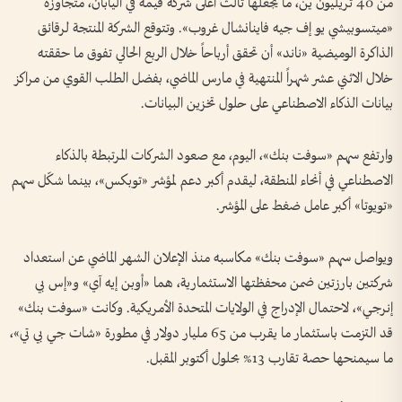
من 40 تريليون ين، ما يجعلها ثالث أعلى شركة قيمة في اليابان، متجاوزة
«ميتسوبيشي يو إف جيه فاينانشال غروب». وتتوقع الشركة المنتجة لرقائق
الذاكرة الوميضية «ناند» أن تحقق أرباحاً خلال الربع الحالي تفوق ما حققته
خلال الاثني عشر شهراً المنتهية في مارس الماضي، بفضل الطلب القوي من مراكز
بيانات الذكاء الاصطناعي على حلول تخزين البيانات.
وارتفع سهم «سوفت بنك»، اليوم، مع صعود الشركات المرتبطة بالذكاء
الاصطناعي في أنحاء المنطقة، ليقدم أكبر دعم لمؤشر «توبكس»، بينما شكّل سهم
«تويوتا» أكبر عامل ضغط على المؤشر.
ويواصل سهم «سوفت بنك» مكاسبه منذ الإعلان الشهر الماضي عن استعداد
شركتين بارزتين ضمن محفظتها الاستثمارية، هما «أوبن إيه آي» و«إس بي
إنرجي»، لاحتمال الإدراج في الولايات المتحدة الأمريكية. وكانت «سوفت بنك»
قد التزمت باستثمار ما يقرب من 65 مليار دولار في مطورة «شات جي بي تي»،
ما سيمنحها حصة تقارب 13% بحلول أكتوبر المقبل.