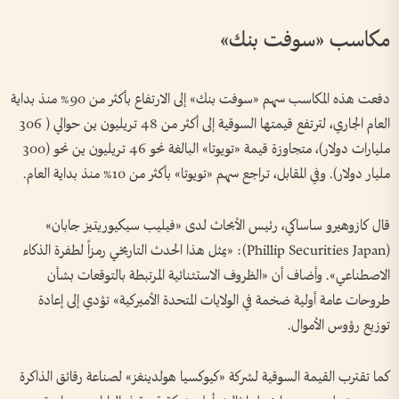
مكاسب «سوفت بنك»
دفعت هذه المكاسب سهم «سوفت بنك» إلى الارتفاع بأكثر من 90% منذ بداية
العام الجاري، لترتفع قيمتها السوقية إلى أكثر من 48 تريليون ين حوالي ( 306
مليارات دولار)، متجاوزة قيمة «تويوتا» البالغة نحو 46 تريليون ين نحو (300
مليار دولار). وفي المقابل، تراجع سهم «تويوتا» بأكثر من 10% منذ بداية العام.
قال كازوهيرو ساساكي، رئيس الأبحاث لدى «فيليب سيكيوريتيز جابان»
(Phillip Securities Japan): «يمثل هذا الحدث التاريخي رمزاً لطفرة الذكاء
الاصطناعي». وأضاف أن «الظروف الاستثنائية المرتبطة بالتوقعات بشأن
طروحات عامة أولية ضخمة في الولايات المتحدة الأميركية» تؤدي إلى إعادة
توزيع رؤوس الأموال.
كما تقترب القيمة السوقية لشركة «كيوكسيا هولدينغز» لصناعة رقائق الذاكرة