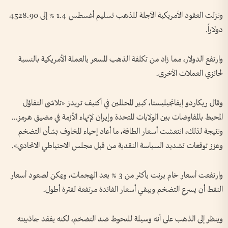
ونزلت العقود الأمريكية الآجلة للذهب تسليم أغسطس ‌1.4 % إلى 4528.90
دولاراً.
وارتفع الدولار، مما زاد من تكلفة الذهب المسعر بالعملة الأمريكية بالنسبة
لحائزي العملات الأخرى.
وقال ريكاردو ​إيفانجيليستا، كبير المحللين ‌في أكتيف تريدز «تلاشى ​التفاؤل
المحيط بالمفاوضات بين الولايات ⁠المتحدة وإيران لإنهاء الأزمة في مضيق هرمز...
ونتيجة لذلك، انتعشت أسعار الطاقة، ما أعاد إحياء المخاوف بشأن التضخم
وعزز توقعات تشديد ​السياسة النقدية ⁠من قبل مجلس ⁠الاحتياطي الاتحادي».
وارتفعت أسعار خام برنت بأكثر من 3 % بعد الهجمات، ويمكن لصعود أسعار
النفط أن يسرع التضخم ويبقي أسعار ⁠الفائدة مرتفعة لفترة أطول.
وينظر إلى الذهب على أنه وسيلة للتحوط ضد التضخم، لكنه يفقد جاذبيته