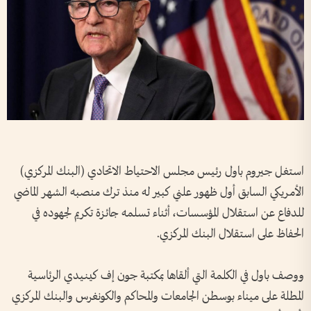
استغل جيروم باول رئيس مجلس الاحتياط الاتحادي (البنك المركزي)
الأمريكي السابق أول ظهور علني كبير له منذ ترك منصبه الشهر الماضي
للدفاع عن استقلال المؤسسات، أثناء تسلمه جائزة تكريم لجهوده في
الحفاظ على استقلال البنك المركزي.
ووصف باول في الكلمة التي ألقاها بمكتبة جون إف كينيدي الرئاسية
المطلة على ميناء بوسطن الجامعات والمحاكم والكونغرس والبنك المركزي