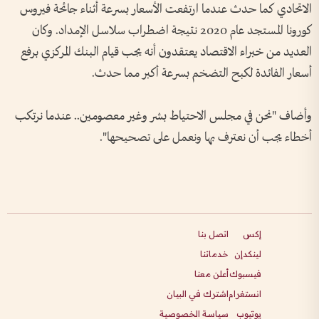
الاتحادي كما حدث عندما ارتفعت الأسعار بسرعة أثناء جائحة فيروس
كورونا المستجد عام 2020 نتيجة اضطراب سلاسل الإمداد. وكان
العديد من خبراء الاقتصاد يعتقدون أنه يجب قيام البنك المركزي برفع
أسعار الفائدة لكبح التضخم بسرعة أكبر مما حدث.
وأضاف "نحن في مجلس الاحتياط بشر وغير معصومين.. عندما نرتكب
أخطاء يجب أن نعترف بها ونعمل على تصحيحها".
إكس
اتصل بنا
لينكدإن
خدماتنا
فيسبوك
أعلن معنا
انستغرام
اشترك في البيان
يوتيوب
سياسة الخصوصية