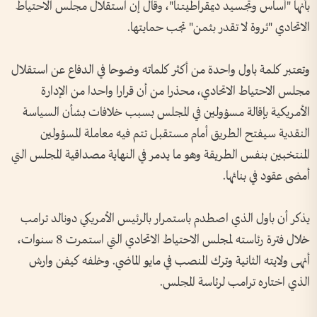
بأنها "أساس وتجسيد ديمقراطيتنا"، وقال إن استقلال مجلس الاحتياط
الاتحادي "ثروة لا تقدر بثمن" تجب حمايتها.
وتعتبر كلمة باول واحدة من أكثر كلماته وضوحا في الدفاع عن استقلال
مجلس الاحتياط الاتحادي، محذرا من أن قرارا واحدا من الإدارة
الأمريكية بإقالة مسؤولين في المجلس بسبب خلافات بشأن السياسة
النقدية سيفتح الطريق أمام مستقبل تتم فيه معاملة المسؤولين
المنتخبين بنفس الطريقة وهو ما يدمر في النهاية مصداقية المجلس التي
أمضى عقود في بنائها.
يذكر أن باول الذي اصطدم باستمرار بالرئيس الأمريكي دونالد ترامب
خلال فترة رئاسته لمجلس الاحتياط الاتحادي التي استمرت 8 سنوات،
أنهى ولايته الثانية وترك المنصب في مايو الماضي. وخلفه كيفن وارش
الذي اختاره ترامب لرئاسة المجلس.