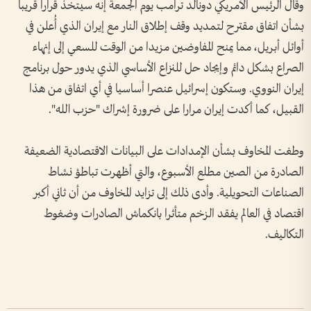
وقال الرئيس ‌الأمريكي دونالد ترامب يوم الجمعة إنه سيتخذ قرارا قريبا
بشأن اتفاق مقترح لتمديد وقف إطلاق النار مع إيران الذي أُعلن في ​
أوائل أبريل، ‌مما يمنح المفاوضين مزيدا من ​الوقت للسعي إلى إنهاء
الصراع بشكل دائم ⁠وإيجاد حل للنزاع الأساسي الذي يدور حول برنامج
إيران النووي. وستكون إسرائيل عنصرا أساسيا في أي اتفاق من هذا
القبيل، كما أكدت إيران مرارا على ضرورة إشراك "حزب الله".
وطغت المخاوف بشأن الإمدادات على البيانات الاقتصادية الضعيفة
الصادرة من الصين مطلع الأسبوع، والتي أظهرت تباطؤ نشاط
الصناعات التحويلية. وأدى ذلك إلى تزايد المخاوف من أن ثاني أكبر ​
اقتصاد في العالم يفقد الزخم متأثرا ‌بانكماش الصادرات وضغوط
التكاليف.