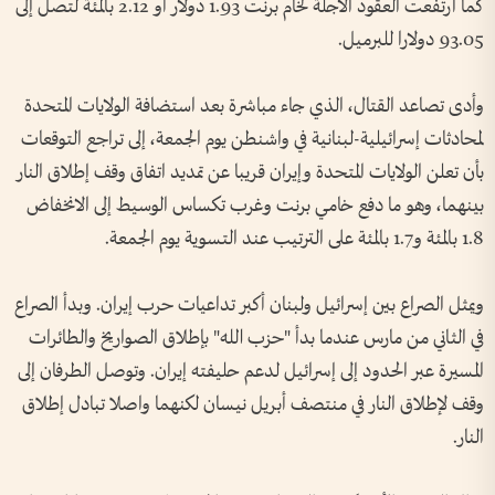
كما ارتفعت العقود الآجلة لخام برنت 1.93 دولار أو ⁠2.12 بالمئة لتصل إلى
93.05 دولارا للبرميل.
وأدى تصاعد القتال، الذي جاء مباشرة بعد استضافة الولايات المتحدة
لمحادثات إسرائيلية-لبنانية في واشنطن يوم الجمعة، إلى تراجع التوقعات
بأن تعلن الولايات المتحدة وإيران قريبا عن تمديد اتفاق وقف إطلاق النار
بينهما، وهو ما دفع خامي ‌برنت وغرب تكساس الوسيط إلى الانخفاض
1.8 بالمئة و1.7 بالمئة على الترتيب عند التسوية يوم الجمعة.
ويمثل الصراع بين إسرائيل ولبنان أكبر تداعيات حرب إيران. وبدأ الصراع
في الثاني من مارس ‌عندما بدأ "حزب الله" بإطلاق الصواريخ والطائرات
المسيرة عبر الحدود إلى إسرائيل ‌لدعم حليفته إيران. وتوصل الطرفان إلى
وقف لإطلاق النار في منتصف أبريل نيسان لكنهما ‌واصلا تبادل إطلاق
النار.