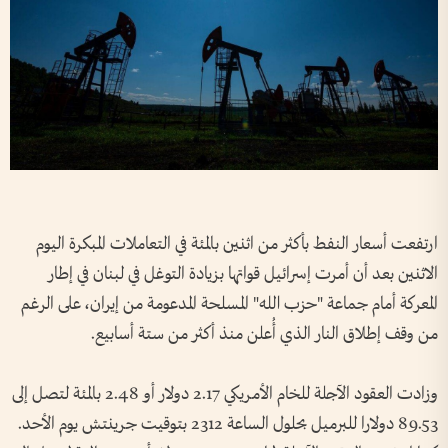
ارتفعت أسعار النفط بأكثر ​من اثنين بالمئة في التعاملات المبكرة اليوم
الاثنين بعد أن أمرت إسرائيل قواتها ‌بزيادة التوغل في ​لبنان في إطار
المعركة أمام جماعة "حزب الله" المسلحة المدعومة من إيران، على الرغم
من وقف إطلاق النار الذي أُعلن منذ أكثر من ستة أسابيع.
وزادت العقود الآجلة للخام الأمريكي 2.17 دولار أو 2.48 بالمئة لتصل إلى
89.53 دولارا للبرميل بحلول الساعة 2312 بتوقيت جرينتش يوم الأحد.