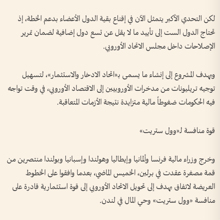
لكن التحدي الأكبر يتمثل الآن في إقناع بقية الدول الأعضاء بدعم الخطة، إذ
تحتاج الدول الست إلى تأييد ما لا يقل عن تسع دول إضافية لضمان تمرير
الإصلاحات داخل مجلس الاتحاد الأوروبي.
ويهدف المشروع إلى إنشاء ما يسمى بـ«اتحاد الادخار والاستثمار»، لتسهيل
توجيه تريليونات من مدخرات الأوروبيين إلى الاقتصاد الأوروبي، في وقت تواجه
فيه الحكومات ضغوطاً مالية متزايدة نتيجة الأزمات المتعاقبة.
قوة منافسة لـ«وول ستريت»
وخرج وزراء مالية فرنسا وألمانيا وإيطاليا وهولندا وإسبانيا وبولندا منتصرين من
قمة مصغرة عقدت في برلين، الخميس الماضي، بعدما وافقوا على الخطوط
العريضة لاتفاق يهدف إلى تحويل الاتحاد الأوروبي إلى قوة استثمارية قادرة على
منافسة «وول ستريت» وحي المال في لندن.