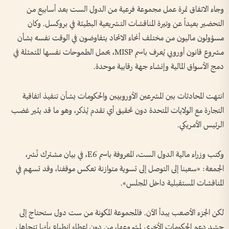
وجاء الاتفاق ثمرة عمل مجموعة فرعية من الدول الست بعد أسابيع من
التحضير بعيداً عن وتيرة المناقشات التشريعية البطيئة في بروكسل. وكان
مسؤولون ماليون من مختلف أنحاء الاتحاد يتفاوضون في الوقت نفسه بشأن
مشروع قانون أوروبي يُعرف باسم MISP، يحمل الطموحات نفسها المتمثلة في
دمج الأسواق المالية وإنشاء جهة رقابية موحدة.
انتهت المحادثات بين المشرعين الأوروبيين والحكومات بشأن تنفيذ اتفاقية
التجارة مع الولايات المتحدة دون تحقيق أي تقدم يُذكر، وهو ما قد يثير غضب
الرئيس الأمريكي.
وكتب وزراء مالية الدول الست، المعروفة باسم E6، في بيان مشترك نُشر،
الجمعة: «سعينا إلى التوصل إلى تسوية متوازنة تعكس موقفنا، وقد تسهم في
المناقشات المستقبلية داخل المجلس».
لكن الجزء الأصعب يبدأ الآن. فالمجموعة المكونة من ست دول ستحتاج إلى
حشد دعم الحكومات الأخرى لمشروعها، من دون إعطاء انطباع بأنها تتجاهل