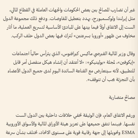
غير أن تضارب المصالح بين بعض الحكومات والجهات العاملة في القطاع المالي،
مثل إيرلندا ولوكسمبورج، يهدد بتعطيل المفاوضات. ودفع ذلك مجموعة الدول
الست إلى الاتفاق أولاً فيما بينها على المبادئ الأساسية لتسريع العملية، ما أثار
مخاوف من ظهور «أوروبا بسرعتين» تُترك فيها بعض الدول خلف الركب.
وقال وزير المالية القبرصي ماكيس كيرافنوس، الذي يترأس حالياً اجتماعات
«إيكوفين»، لمجلة «بوليتيكو»: «لا أعتقد أن إنشاء هيكل منفصل أمر قابل
للتطبيق، لأنه سيتعارض مع القناعة السائدة اليوم لدى جميع الدول الأعضاء
بأن التجزئة يجب أن تتوقف».
مصالح متضاربة
ورغم الاتفاق العام، فإن الوثيقة تخفي خلافات داخلية بين الدول الست
نفسها. فبينما تتفق جميعها على تعزيز هيئة الأوراق المالية والأسواق الأوروبية
ESMA وتحويلها إلى جهة رقابية قوية على مستوى الاتحاد، تختلف بشأن سرعة