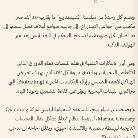
وتضم كل وحدة من سلسلة "تشينغدونغ" ما يقارب 20 ألف متر
مكعب من أحواض الاستزراع، إلى جانب صوامع أعلاف تصل سعتها إلى
10 أطنان لكل صومعة، ما يسمح بالتحكم في التغذية عن بُعد عبر
الهواتف الذكية.
ومن أبرز الابتكارات التقنية في هذه المنصات نظام الدوران الذاتي
للأقفاص البحرية بزاوية 360 درجة كل ثلاثة أيام، بهدف تعريض
الهياكل لأشعة الشمس وإزالة التكلسات الحيوية (Biofouling) التي
تتراكم في البيئات البحرية وتؤثر على كفاءة التشغيل وجودة المياه.
وأوضحت لي شياو بينغ، المساعدة التنفيذية لرئيس شركة Qiandong
Marine Granary، أن هذا النظام "يعالج بشكل فعال التحديات
التاريخية المرتبطة بالصيانة والانسداد الحيوي، ويقلل الحاجة إلى تدخل
السفن التقليدية".