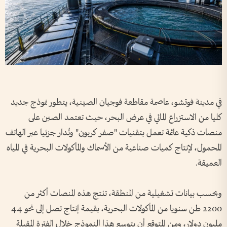
في مدينة فوتشو، عاصمة مقاطعة فوجيان الصينية، يتطور نموذج جديد
كليا من الاستزراع المائي في عرض البحر، حيث تعتمد الصين على
منصات ذكية عائمة تعمل بتقنيات "صفر كربون" وتُدار جزئيا عبر الهاتف
المحمول، لإنتاج كميات صناعية من الأسماك والمأكولات البحرية في المياه
العميقة.
وبحسب بيانات تشغيلية من المنطقة، تنتج هذه المنصات أكثر من
2200 طن سنويا من المأكولات البحرية، بقيمة إنتاج تصل إلى نحو 44
مليون دولار، ومن المتوقع أن يتوسع هذا النموذج خلال الفترة المقبلة