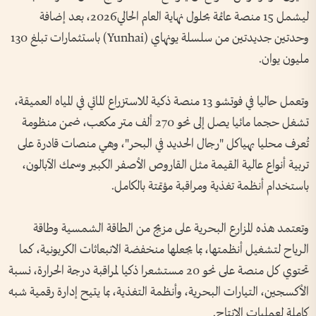
ليشمل 15 منصة عائمة بحلول نهاية العام الحالي2026، بعد إضافة
وحدتين جديدتين من سلسلة يونهاي (Yunhai) باستثمارات تبلغ 130
مليون يوان.
وتعمل حاليا في فوتشو 13 منصة ذكية للاستزراع المائي في المياه العميقة،
تشغل حجما مائيا يصل إلى نحو 270 ألف متر مكعب، ضمن منظومة
تُعرف محليا بهياكل "رجال الحديد في البحر"، وهي منصات قادرة على
تربية أنواع عالية القيمة مثل القاروص الأصفر الكبير وسمك الآبالون،
باستخدام أنظمة تغذية ومراقبة مؤتمتة بالكامل.
وتعتمد هذه المزارع البحرية على مزيج من الطاقة الشمسية وطاقة
الرياح لتشغيل أنظمتها، بما يجعلها منخفضة الانبعاثات الكربونية، كما
تحتوي كل منصة على نحو 20 مستشعرا ذكيا لمراقبة درجة الحرارة، نسبة
الأكسجين، التيارات البحرية، وأنظمة التغذية، بما يتيح إدارة رقمية شبه
كاملة لعمليات الإنتاج.