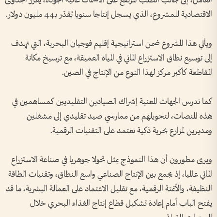
العامل، إلى جانب الطلب المرتفع على الأسماك عالية الجودة، يعزز الجدوى
الاقتصادية للمشروع، الذي يسجل إنتاجا سنويا يُقدّر بـ44 مليون دولار.
ويأتي هذا المشروع ضمن استراتيجية إقليم فوجيان البحرية، التي تهدف
إلى توسيع نطاق الاستزراع المائي في المياه العميقة، مع ترسيخ مكانة
المقاطعة كأكبر مركز لهذا النوع من الإنتاج في الصين.
كما تدرس الجهات المعنية إشراك الصيادين التقليديين كمساهمين في
هذه المنصات، لتحويلهم من ممارسي صيد تقليدي إلى مشغلين
ومديرين لمزارع بحرية ذكية تعتمد على التقنيات الرقمية.
ويرى مطورون أن هذا النموذج يمثل تحولا جوهريا في صناعة الاستزراع
المائي عالميا، إذ يجمع بين الإنتاج الصناعي واسع النطاق، وتقنيات الطاقة
النظيفة، والأتمتة الرقمية، مع تقليل الاعتماد على العمالة البشرية، ما قد
يفتح الباب أمام إعادة تشكيل قطاع إنتاج الغذاء البحري خلال