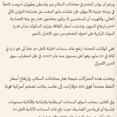
ورغم أن بوادر التقدم في محادثات السلام بين واشنطن وطهران أسهمت لاحقاً
في تهدئة جزئية للأسواق، فإن تقلبات مايو كشفت عن هشاشة التوازن المالي
العالمي، وأظهرت أن المستثمرين لا يزالون يتعاملون بحذر مع بيئة اقتصادية
تتسم بارتفاع الديون، وتذبذب أسعار الطاقة، وتزايد الشكوك بشأن قدرة
البنوك المركزية على احتواء التضخم من دون الإضرار بالنمو.
ففي الولايات المتحدة، ارتفع عائد سندات الخزانة لأجل 30 عاماً إلى نحو 5.2 في
المائة في 20 مايو، وهو أعلى مستوى منذ عام 2007، في ظل اضطراب سوق
الدين الأميركي
وجاءت هذه التحركات نتيجة تعثر محادثات السلام، وارتفاع أسعار
النفط مجدداً فوق 110 دولارات، إلى جانب بيانات تضخم أميركية قوية.
وفي المقابل، سجلت أسواق السندات البريطانية واليابانية والألمانية مستويات
قياسية أو قريبة من القياسية، حيث بلغ عائد السندات الألمانية لأجل 10
سنوات أعلى مستوى له منذ عام 2011، وفق «رويترز».