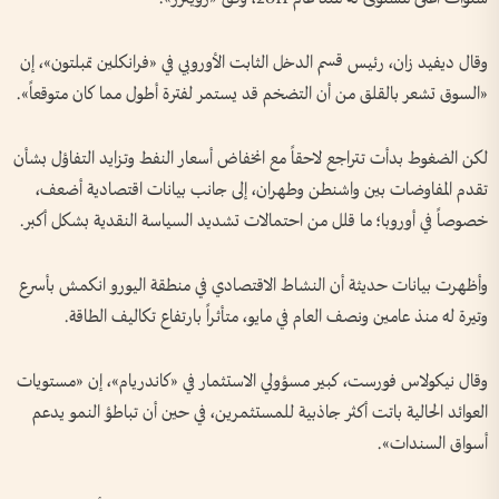
وقال ديفيد زان، رئيس قسم الدخل الثابت الأوروبي في «فرانكلين تمبلتون»، إن
«السوق تشعر بالقلق من أن التضخم قد يستمر لفترة أطول مما كان متوقعاً».
لكن الضغوط بدأت تتراجع لاحقاً مع انخفاض أسعار النفط وتزايد التفاؤل بشأن
تقدم المفاوضات بين واشنطن وطهران، إلى جانب بيانات اقتصادية أضعف،
خصوصاً في أوروبا؛ ما قلل من احتمالات تشديد السياسة النقدية بشكل أكبر.
وأظهرت بيانات حديثة أن النشاط الاقتصادي في منطقة اليورو انكمش بأسرع
وتيرة له منذ عامين ونصف العام في مايو، متأثراً بارتفاع تكاليف الطاقة.
وقال نيكولاس فورست، كبير مسؤولي الاستثمار في «كاندريام»، إن «مستويات
العوائد الحالية باتت أكثر جاذبية للمستثمرين، في حين أن تباطؤ النمو يدعم
أسواق السندات».