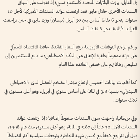
في المقابل، برزت الولايات المتحدة كاستثناءٍ نسبي؛ إذ تفوقت على أسواق
السندات الأخرى خلال مايو. فقد ارتفعت عوائد السندات الأميركية لأجل 10
سنوات بنحو 6 نقاط أساس بين 30 أبريل (نيسان) و29 مايو، في حين تراجعت
العوائد الألمانية بنحو 6 نقاط أساس.
ورغم تراجع التوقعات الأوروبية برفع أسعار الفائدة، حافظ الاقتصاد الأميركي
على قوته مدعوماً بطفرة الإنفاق على الذكاء الاصطناعي؛ ما دفع المستثمرين إلى
تقليص رهاناتهم على خفض الفائدة هذا العام.
كما أظهرت بيانات الخميس ارتفاع مؤشر التضخم المفضل لدى «الاحتياطي
الفيدرالي» بنسبة 3.8 في المائة على أساس سنوي في أبريل، وهو أعلى مستوى في
ثلاث سنوات.
وفي بريطانيا، واجهت سوق السندات ضغوطاً إضافية؛ إذ ارتفعت عوائد
السندات لأجل 30 عاماً إلى 5.87 في المائة، وهو أعلى مستوى منذ عام 1998،
قبل أن تتراجع لاحقاً مع تحسن شهية المخاطرة وتوقعات سياسية أكثر انضباطاً