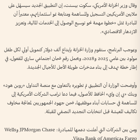
وقال وزير الخزانة الأمريكي، سكوت بيسنت، إن التطبيق الجديد سيسهّل على
ملايين الأمريكيين التسجيل والمساهمة ومتابعة نمو استثماراتهم، معتبراً أن
المبادرة تمثل «خطوة مهمة نحو توسيع الوصول إلى الخدمات المالية، وتعزيز
الازدهار الاقتصادي».
وبموجب البرنامج، ستقوم وزارة الخزانة بإيداع ألف دولار كتمويل أولي لكل طفل
مولود بين عامي 2025 و2028، ويحمل رقم ضمان اجتماعي ساري المفعول، في
إطار خطة تهدف إلى بناء مدخرات طويلة الأجل للأجيال الجديدة.
وأوضحت الوزارة أن التطبيق تم تطويره بالتعاون مع منصة التداول «روبن هود»
وبنك «بي إن واي» الحافظ للأصول، فيما دعا ترامب الشركات الأمريكية إلى
المساهمة في حسابات أبناء موظفيها، ضمن جهود الجمهوريين لمعالجة مخاوف
تكاليف المعيشة قبل انتخابات التجديد النصفي المقبلة.
ومن بين الشركات التي أعلنت دعمها للمبادرة: JPMorgan Chase وWells
Fargo وBank of America وVisa.