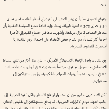
2 %.
وتتوقع الأسواق حالياً أن يُبقي الاحتياطي الفيدرالي أسعار الفائدة ضمن نطاق
3.50 %، إلى 3.75 % لفترة طويلة، وسط تزايد قناعة صناع السياسة النقدية بأن
مخاطر التضخم لا تزال مرتفعة. وأظهرت محاضر اجتماع الفيدرالي الأخيرة
اتجاهاً أكثر تشدداً، مع انفتاح بعض الأعضاء على احتمال رفع الفائدة إذا
استمرت الضغوط السعرية.
وفي المقابل، واصل الإنفاق الاستهلاكي الأمريكي – الذي يمثل أكثر من ثلثي النشاط
الاقتصادي – تسجيل نمو قوي، مرتفعاً بنسبة 0.5 % في أبريل، بعد زيادة بلغت
1 % في مارس، مدعوماً برديات الضرائب الحكومية، ولجوء المستهلكين إلى
مدخراتهم.
لكن اقتصاديين حذروا من أن استمرار ارتفاع الأسعار وتآكل القوة الشرائية، إلى
جانب انتهاء موسم الإقرارات الضريبية، قد يدفع المستهلكين إلى تقليص الإنفاق
خلال الأشهر المقبلة، خاصة مع تنامي حالة عدم اليقين المرتبطة بالحرب وتباطؤ