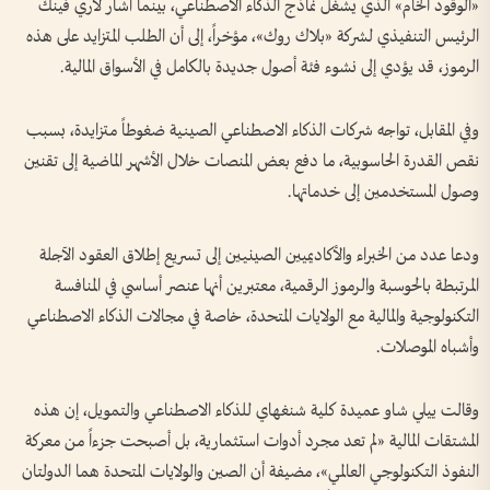
«الوقود الخام» الذي يشغل نماذج الذكاء الاصطناعي، بينما أشار لاري فينك
الرئيس التنفيذي لشركة «بلاك روك»، مؤخراً، إلى أن الطلب المتزايد على هذه
الرموز، قد يؤدي إلى نشوء فئة أصول جديدة بالكامل في الأسواق المالية.
وفي المقابل، تواجه شركات الذكاء الاصطناعي الصينية ضغوطاً متزايدة، بسبب
نقص القدرة الحاسوبية، ما دفع بعض المنصات خلال الأشهر الماضية إلى تقنين
وصول المستخدمين إلى خدماتها.
ودعا عدد من الخبراء والأكاديميين الصينيين إلى تسريع إطلاق العقود الآجلة
المرتبطة بالحوسبة والرموز الرقمية، معتبرين أنها عنصر أساسي في المنافسة
التكنولوجية والمالية مع الولايات المتحدة، خاصة في مجالات الذكاء الاصطناعي
وأشباه الموصلات.
وقالت ييلي شاو عميدة كلية شنغهاي للذكاء الاصطناعي والتمويل، إن هذه
المشتقات المالية «لم تعد مجرد أدوات استثمارية، بل أصبحت جزءاً من معركة
النفوذ التكنولوجي العالمي»، مضيفة أن الصين والولايات المتحدة هما الدولتان