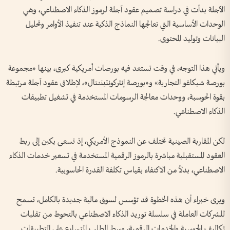
الآجلة بدأت في دراسة تصميم عقود آجلة لرموز الذكاء الاصطناعي، وهي
الوحدات الأساسية التي تعالجها النماذج الذكية عند تنفيذ الأوامر وتحليل
البيانات وتوليد المحتوى.
ويأتي هذا التوجه، في وقت تستعد فيه بورصات أمريكية كبرى، بينها «مجموعة
بورصة شيكاغو التجارية» و«بورصة إنتركونتيننتال»، لإطلاق عقود آجلة مرتبطة
بقوة الحوسبة، ووحدات معالجة الرسومات المستخدمة في تشغيل تطبيقات
الذكاء الاصطناعي.
لكن المقاربة الصينية تختلف عن النموذج الأمريكي، إذ تسعى بكين إلى ربط
العقود المستقبلية مباشرة بالرموز الرقمية المستخدمة في تسعير خدمات الذكاء
الاصطناعي، بدلاً من الاكتفاء بقياس تكلفة القدرة الحاسوبية.
ويرى خبراء أن هذه الخطوة قد تؤسس لسوق مالية جديدة بالكامل، تسمح
للشركات العاملة في سلسلة توريد الذكاء الاصطناعي بالتحوط من تقلبات
تكاليف الحوسبة والخدمات الرقمية، وسط الطلب المتسارع على التطبيقات