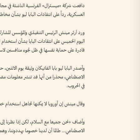
دافعت شركة «ميسترال» الفرنسية الناشئة في مجال
العسكرية، رداً على انتقادات البابا ليو بشأن مخا
ورد آرثر مينش الرئيس التنفيذي والمؤسس المشارك 
اليوم ‌الخميس ​على انتقادات البابا بشأن استخدام 
قادرة على حماية نفسها في ظل لجوء منافسين لاست
وأصدر البابا ليو بابا الفاتيكان وثيقة يوم الاثنين
الاصطناعي، محذرا من أنها قد تنشر معلومات مضلل
في الحروب.
وقال مينش إن أوروبا ‌لا يمكنها تجاهل استخدام خ
وأضاف «نحن جميعا مع السلام، لكن إذا نظرنا إلى 
الاصطناعي... طالما أن لدينا خصوما يهددوننا، وهم 