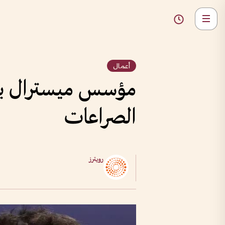
أعمال
مؤسس ميسترال يدا
الصراعات
رويترز