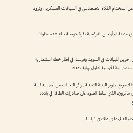
عن استخدام الذكاء الاصطناعي في السياقات العسكرية. وتزود
كما أعلنت الشركة ‌عن تأسيس مركز ​بيانات جديد في مدينة ليزأوليس الفرنسية ⁠بقوة حوسبة تبلغ 10 ميجاواط،
رين ⁠للبيانات في السويد وفرنسا، ⁠في إطار خطة استثمارية
 لتسريع تطوير البنية التحتية لمراكز البيانات من أجل منافسة
ويل ماكرون، الذي سلط الضوء على صادرات الطاقة في بلاده
.
العالم، بما في ذلك ​في فرنسا.