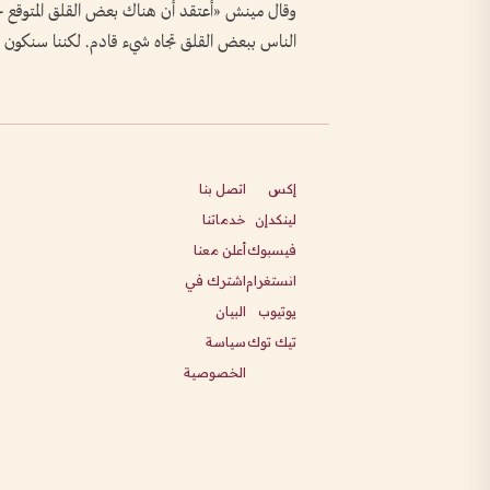
وقال مينش «أعتقد أن هناك بعض القلق المتوقع حول
الناس ببعض القلق تجاه شيء قادم. لكننا سنكون ب
إكس
اتصل بنا
لينكدإن
خدماتنا
فيسبوك
أعلن معنا
انستغرام
اشترك في
يوتيوب
البيان
تيك توك
سياسة
الخصوصية