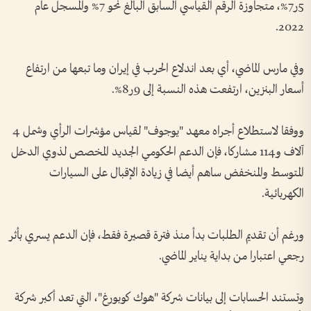
5ر7%، متجاوزة الرقم القياسي السابق البالغ نحو 7% والمسجل عام
2022.
وفي مارس الماضي، أي بعد اندلاع الحرب في إيران وما تبعها من ارتفاع
أسعار البنزين، ارتفعت هذه النسبة إلى 9ر8%.
ووفقا لاستطلاع أجراه معهد "يوجوف" لقياس مؤشرات الرأي وشمل 4
آلاف و114 مشاركا، فإن الدعم الحكومي الجديد المخصص لذوي الدخل
المتوسط والمنخفض ساهم أيضا في زيادة الإقبال على السيارات
الكهربائية.
ورغم أن تقديم الطلبات بدأ منذ فترة قصيرة فقط، فإن الدعم يسري بأثر
رجعي اعتبارا من بداية يناير الماضي.
وتستند الحسابات إلى بيانات شركة "هوك كوبورغ"، التي تعد أكبر شركة