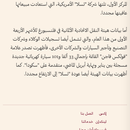
المركز الأول، تلتها شركة "تسلا" الأمريكية، التي استعادت مبيعاتها
عافيتها مجددا.
أما بيانات هيئة النقل الاتحادية الألمانية في فلنسبورغ للأشهر الأربعة
الأولى من هذا العام، والتي تشمل أيضا تسجيلات الوكلاء وشركات
التصنيع وتأجير السيارات والشركات الأخرى، فأظهرت تصدر علامة
"فولكس فاجن" القائمة بإجمالي 33 ألفا و101 سيارة كهربائية جديدة
مسجلة بين يناير ونهاية أبريل الماضي، متقدمة على "سكودا". كما
أظهرت بيانات الهيئة أيضا عودة "تسلا" إلى الارتفاع مجددا.
إكس
اتصل بنا
لينكدإن
خدماتنا
فيسبوك
أعلن معنا