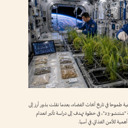
 طموحا في تاريخ أبحاث الفضاء، بعدما نقلت بذور أرز إلى
محطة الفضاء الصينية "تيانغونغ" ضمن مهمة "شنتشو-23"، في خطوة تهدف إلى دراسة تأثير انعدام
أهمية للأمن الغذائي في آسيا.