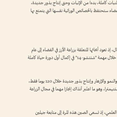
نبات كاملة، بدءا من الإنبات وحتى إنتاج بذور جديدة،
لفضاء ستحتفظ بالخصائص الوراثية نفسها التي يتمتع بها
 إذ تعود أبحاثها المتعلقة بزراعة الأرز في الفضاء إلى عام
1987، وفي عام 2022، نجح العلماء الصينيون خلال مهمة "شنتشو-14" في إكمال أول دورة حياة كاملة
وخلال تلك المهمة، تمكنت البذور من الإنبات والنمو والإزهار وإنتاج بذور جديدة خلال 120 يوما فقط،
 وصل طول بعض الشتلات إلى نحو 30 سنتيمترا، وهو ما اعتُبر آنذاك إنجازا مهما في مجال الزراعة
العلمي، إذ تسعى الصين هذه المرة إلى متابعة جيلين