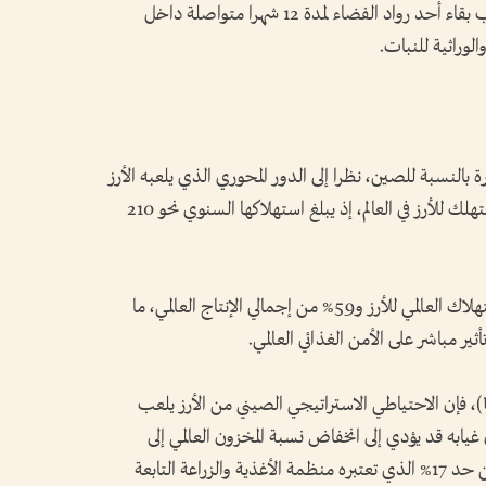
كاملين من الأرز في بيئة الفضاء، وهو ما يتطلب بقاء أحد رواد الفضاء لمدة 12 شهرا متواصلة داخل
الوراثية للنبات.
النسبة للصين، نظرا إلى الدور المحوري الذي يلعبه الأرز
في غذاء السكان، وتعد الصين أكبر منتج ومستهلك للأرز في العالم، إذ يبلغ استهلاكها السنوي نحو 210
كما تمثل الصين والهند معا نحو 57% من الاستهلاك العالمي للأرز و59% من إجمالي الإنتاج العالمي، ما
ر مباشر على الأمن الغذائي العالمي.
ووفقا لبيانات وزارة الزراعة الأمريكية (USDA)، فإن الاحتياطي الاستراتيجي الصيني من الأرز يلعب
ن غيابه قد يؤدي إلى انخفاض نسبة المخزون العالمي إلى
الاستهلاك إلى 19.7%، وهو مستوى يقترب من حد 17% الذي تعتبره منظمة الأغذية والزراعة التابعة