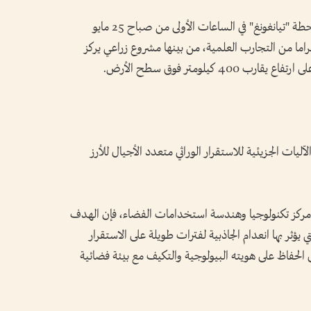
ووصلت المركبة الفضائية "شنتشو-23" إلى محطة "تيانغونغ" في الساعات الأولى من صباح 25 مايو
لى متنها ثلاثة رواد فضاء و54 كيلوغراما من التجارب العلمية، من بينها مشروع زراعي يركز
4 كيلومتر فوق سطح الأرض.
ليات الجزيئية للاستقرار الوراثي متعدد الأجيال للأرز
ركز تكنولوجيا وهندسة استخدامات الفضاء، فإن الهدف
يؤثر بها انعدام الجاذبية لفترات طويلة على الاستقرار
لى الحفاظ على هويته البيولوجية والتكيف مع بيئة فضائية