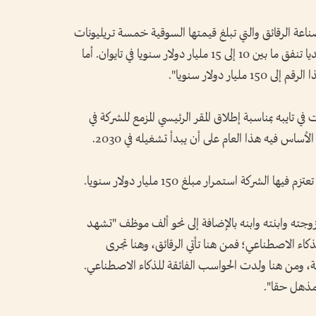
عة الرقائق والتي تبلغ قيمتها السوقية خمسة تريليونات
دولار "قبل أربع أو خمس سنوات، كانت ‌إنفيديا تنفق ما بين 10 إلى 15 مليار دولار سنويا في ‌تايوان. أما
ايبه بمناسبة إطلاق ​المقر الرئيسي ‌المزمع للشركة ​في
اس فيه هذا العام على أن يبدأ ​تشغيله ⁠في 2030.
شركة استمرار مبلغ 150 ⁠مليار دولار سنويا.
وزوجته وابنته وابنه بالإضافة إلى نحو ألف موظف "تشهد
لذكاء الاصطناعي؛ فمن هنا تأتي الرقائق، وهنا تجرى
مة، ومن هنا ولدت الحواسب الفائقة للذكاء الاصطناعي.
​مذهل حقا".