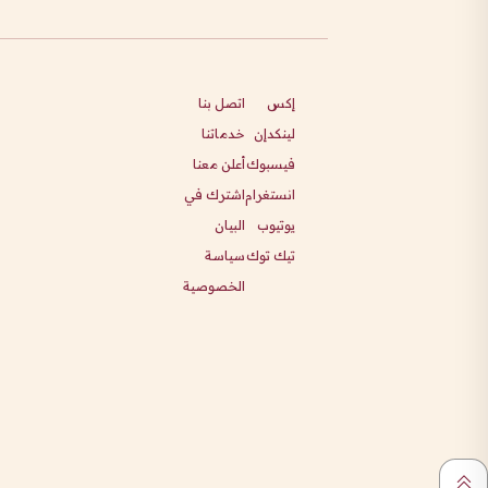
إكس
اتصل بنا
لينكدإن
خدماتنا
فيسبوك
أعلن معنا
انستغرام
اشترك في
يوتيوب
البيان
تيك توك
سياسة
الخصوصية