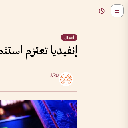
أعمال
إنفيديا تعتزم استثمار 150 مليار دولار سنوياً في
رويترز