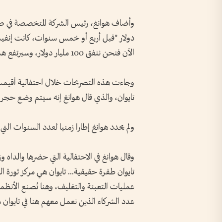
وأضاف ⁠هوانغ، رئيس الشركة المتخصصة في صنا
الآن فنحن ننفق 100 مليار ‌دولار، وسيرتفع هذا الرقم إلى ‌150 مليار دولار سنويا".
وجاءت ‌هذه التصريحات خلال احتفالية أقيمت في ت
تايوان، والذي قال ⁠هوانغ إنه سيتم وضع حجر الأس
ولم ⁠يحدد هوانغ إطارا زمنيا لعدد السنوات التي تعتزم فيها ال
وقال هوانغ في الاحتفالية التي حضرها والداه 
تايوان طفرة حقيقية... تايوان هي مركز ثورة ‌ا
عمليات ​التعبئة والتغليف، وهنا تُصنع الأنظ
عدد الشركاء الذين نعمل معهم هنا في تايوان 