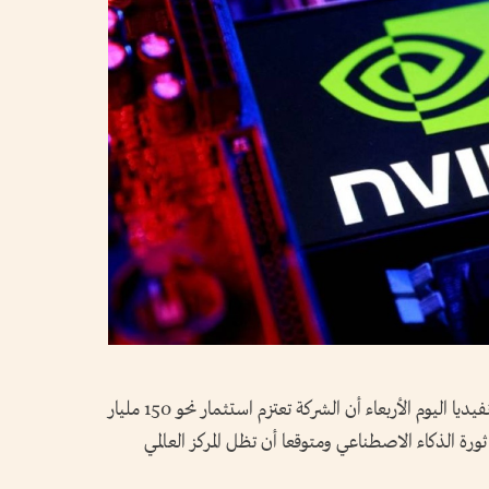
أكد جينسن ​هوانغ الرئيس التنفيذي لشركة إنفيديا اليوم الأربعاء ‌أن ​الشركة تعتزم استثمار نحو 150 مليار
" ثورة الذكاء الاصطناعي ومتوقعا أن تظل المركز العالمي