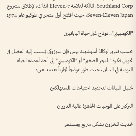
Southland Corp، المالكة لعلامة 7-Eleven آنذاك، لإطلاق مشروع
Seven-Eleven Japan، حيث افتُتح أول متجر في طوكيو عام 1974.
"الكومبيني".. نموذج غيّر حياة اليابانيين
بحسب تقرير لوكالة أسوشيتد برس فإن سوزوكي يُنسب إليه الفضل في
تحويل فكرة "المتجر الصغير" أو "الكومبيني" إلى أحد أعمدة الحياة
اليومية في اليابان، حيث طوّر نموذجاً تجارياً يعتمد على:
تحليل البيانات لتحديد احتياجات المستهلكين
التركيز على الوجبات الجاهزة عالية الدوران
تحديث المخزون بشكل سريع ومستمر