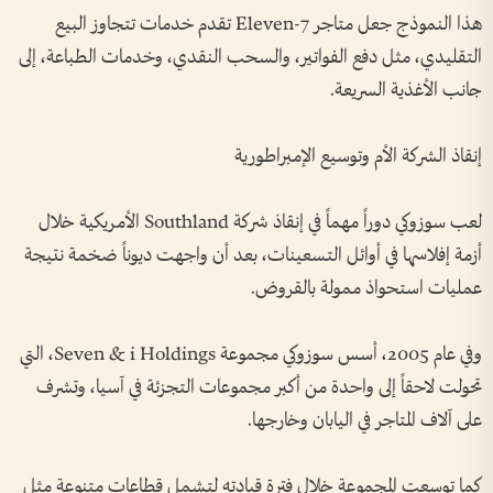
هذا النموذج جعل متاجر 7-Eleven تقدم خدمات تتجاوز البيع
التقليدي، مثل دفع الفواتير، والسحب النقدي، وخدمات الطباعة، إلى
جانب الأغذية السريعة.
إنقاذ الشركة الأم وتوسيع الإمبراطورية
لعب سوزوكي دوراً مهماً في إنقاذ شركة Southland الأمريكية خلال
أزمة إفلاسها في أوائل التسعينات، بعد أن واجهت ديوناً ضخمة نتيجة
عمليات استحواذ ممولة بالقروض.
وفي عام 2005، أسس سوزوكي مجموعة Seven & i Holdings، التي
تحولت لاحقاً إلى واحدة من أكبر مجموعات التجزئة في آسيا، وتشرف
على آلاف المتاجر في اليابان وخارجها.
كما توسعت المجموعة خلال فترة قيادته لتشمل قطاعات متنوعة مثل