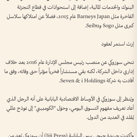
البنوك والخدمات المالية، إضافة إلى استحواذات في قطاع التجزئة
الفاخرة مثل Barneys Japan عام 2015، فضلاً عن امتلاكها سلاسل
كبرى مثل Sogo وSeibu.
إرث استمر لعقود
تنحى سوزوكي عن منصب رئيس مجلس الإدارة عام 2016 بعد خلاف
إداري داخل الشركة، لكنه بقي مستشاراً فخرياً مؤثراً حتى وفاته، وفق ما
أفادت به شركة Seven & i Holdings.
ويُنظر إلى سوزوكي في الأوساط الاقتصادية اليابانية على أنه الرجل الذي
أعاد تعريف مفهوم التسوق اليومي، وحوّل "الكومبيني" إلى نموذج عالمي
يُقلد في العديد من الدول.
وأكدت جريدة جِيجي برس اليابانية (Jiji Press) أن سوزوكي يُعد من