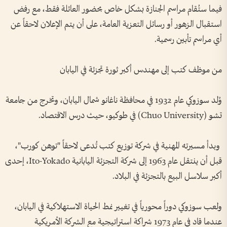
فيما ستُقام مراسم الجنازة بشكل خاص بحضور العائلة فقط، مع رفض
استقبال الزهور أو رسائل التعزية العامة، على أن يتم الإعلان لاحقاً عن
أي مراسم تأبين رسمية.
من موظف كتب إلى مهندس أكبر ثورة تجزئة في اليابان
وُلد سوزوكي عام 1932 في محافظة ناغانو شمال اليابان، وتخرج من جامعة
تشو (Chuo University) في طوكيو، حيث درس الاقتصاد.
وبدأ مسيرته المهنية في شركة توزيع كتب تُدعى لاحقاً "توهن كورب"،
قبل أن ينتقل عام 1963 إلى شركة التجزئة اليابانية Ito-Yokado، إحدى
أكبر سلاسل البيع بالتجزئة في البلاد.
ولعب سوزوكي دوراً محورياً في تغيير نمط الحياة الاستهلاكية في اليابان،
عندما قاد في عام 1973 شراكة استراتيجية مع الشركة الأمريكية