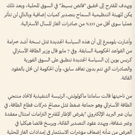
ويهدف المقترح إلى تحقيق "فائض بسيط" في السوق المحلية، وبعد ذلك
يمكن للهيئة التنظيمية السماح بتصدير كميات إضافية وبالتالي لن تتأثر
عمليا سوى أقل من 20% من صادرات الغاز المسال الأسترالية.
وأشارت بلومبرغ إلى أن هذه السياسة الجديدة تمثل نسخة أشد صرامة
من القواعد الحكومية السابقة. وفي 7 مايو قال وزير الطاقة الأسترالي
كريس بوين إن السياسة الجديدة تنطبق على السوق الفورية
والصادرات التي تتم بدون تعاقد سابق، وأن الحكومة لن تخل بالعقود
القائمة.
من ناحيتها قالت سامانتا ماكولوتش، الرئيسة التنفيذية لاتحاد منتجي
الطاقة الأسترالي وهو جماعة ضغط تمثل مصالح شركات قطاع الطاقة، في
بيان عبر البريد الإلكتروني "يفرض الإطار المقترح التزامات امتثال معقدة
وغير شفافة، ويهدد عقود التصدير القائمة، ويرسخ فائضا هيكليا في
العرض من شأنه إضعاف مؤشرات الاستثمار في إمدادات الغاز المحلية