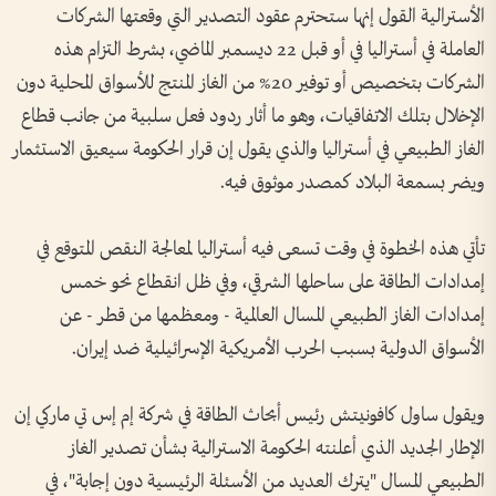
الأسترالية القول إنها ستحترم عقود التصدير التي وقعتها الشركات
العاملة في أستراليا في أو قبل 22 ديسمبر الماضي، بشرط التزام هذه
الشركات بتخصيص أو توفير 20% من الغاز المنتج للأسواق المحلية دون
الإخلال بتلك الاتفاقيات، وهو ما أثار ردود فعل سلبية من جانب قطاع
الغاز الطبيعي في أستراليا والذي يقول إن قرار الحكومة سيعيق الاستثمار
ويضر بسمعة البلاد كمصدر موثوق فيه.
تأتي هذه الخطوة في وقت تسعى فيه أستراليا لمعالجة النقص المتوقع في
إمدادات الطاقة على ساحلها الشرقي، وفي ظل انقطاع نحو خمس
إمدادات الغاز الطبيعي المسال العالمية - ومعظمها من قطر - عن
الأسواق الدولية بسبب الحرب الأمريكية الإسرائيلية ضد إيران.
ويقول ساول كافونيتش رئيس أبحاث الطاقة في شركة إم إس تي ماركي إن
الإطار الجديد الذي أعلنته الحكومة الاسترالية بشأن تصدير الغاز
الطبيعي المسال "يترك العديد من الأسئلة الرئيسية دون إجابة"، في