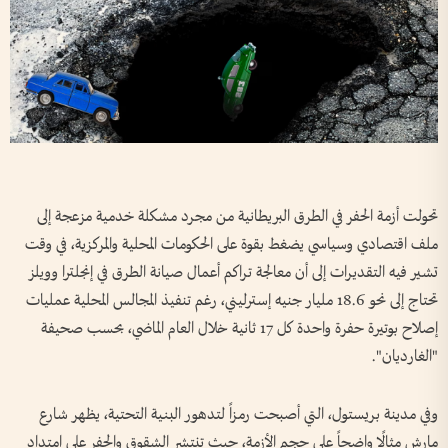
تحولت أزمة الحفر في الطرق البريطانية من مجرد مشكلة خدمية مزعجة إلى
ملف اقتصادي وسياسي يضغط بقوة على الحكومات المحلية والمركزية، في وقت
تشير فيه التقديرات إلى أن معالجة تراكم أعمال صيانة الطرق في إنجلترا وويلز
تحتاج إلى نحو 18.6 مليار جنيه إسترليني، رغم تنفيذ المجالس المحلية عمليات
إصلاح بوتيرة حفرة واحدة كل 17 ثانية خلال العام الماضي، بحسب صحيفة
"الغارديان".
وفي مدينة بريستول، التي أصبحت رمزاً لتدهور البنية التحتية، يظهر شارع
مارش مثالًا واضحاً على حجم الأزمة، حيث تنتشر الشقوق والحفر على امتداد