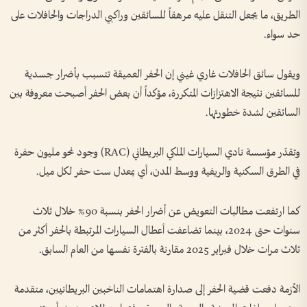
الطريق، ما يجعل التنقل عليه مرهقاً للسائقين وراكبي الدراجات والحافلات على
حد سواء.
ويقول سائق الحافلات غاري غيني إن الحفر العميقة تتسبب بأضرار جسدية
للسائقين نتيجة الاهتزازات المتكررة، مؤكداً أن بعض الحفر أصبحت معروفة بين
السائقين لشدة خطورتها.
وتقدّر مؤسسة نادي السيارات الملكي البريطاني (RAC) وجود نحو مليون حفرة
في الطرق السكنية والريفية ووسط المدن، أي بمعدل ست حفر لكل ميل.
كما ارتفعت مطالبات التعويض عن أضرار الحفر بنسبة 90% خلال ثلاث
سنوات حتى 2024، بينما تضاعفت أعطال السيارات المرتبطة بالحفر أكثر من
ثلاث مرات خلال فبراير 2025 مقارنة بالفترة نفسها من العام السابق.
الأزمة دفعت قضية الحفر إلى صدارة اهتمامات الناخبين البريطانيين، متقدمة