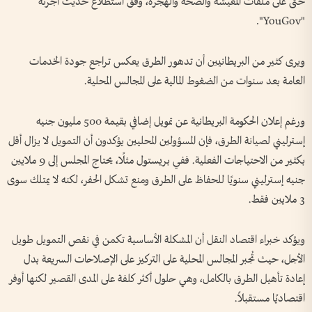
حتى على ملفات المعيشة والصحة والهجرة، وفق استطلاع حديث أجرته
"YouGov".
ويرى كثير من البريطانيين أن تدهور الطرق يعكس تراجع جودة الخدمات
العامة بعد سنوات من الضغوط المالية على المجالس المحلية.
ورغم إعلان الحكومة البريطانية عن تمويل إضافي بقيمة 500 مليون جنيه
إسترليني لصيانة الطرق، فإن المسؤولين المحليين يؤكدون أن التمويل لا يزال أقل
بكثير من الاحتياجات الفعلية. ففي بريستول مثلًا، يحتاج المجلس إلى 9 ملايين
جنيه إسترليني سنويًا للحفاظ على الطرق ومنع تشكل الحفر، لكنه لا يمتلك سوى
3 ملايين فقط.
ويؤكد خبراء اقتصاد النقل أن المشكلة الأساسية تكمن في نقص التمويل طويل
الأجل، حيث تُجبر المجالس المحلية على التركيز على الإصلاحات السريعة بدل
إعادة تأهيل الطرق بالكامل، وهي حلول أكثر كلفة على المدى القصير لكنها أوفر
اقتصاديًا مستقبلاً.