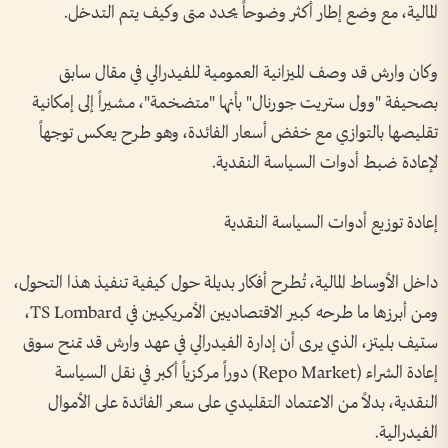
المالية، مع وضع إطار أكثر وضوحاً يحدد متى وكيف يتم التدخل.
وكان وارش قد وصف الميزانية العمومية للفيدرالي في مقال سابق
بصحيفة "وول ستريت جورنال" بأنها "متضخمة"، مشيراً إلى إمكانية
تقليصها بالتوازي مع خفض أسعار الفائدة، وهو طرح يعكس توجهاً
لإعادة ضبط أدوات السياسة النقدية.
إعادة توزيع أدوات السياسة النقدية
داخل الأوساط المالية، تُطرح أفكار بديلة حول كيفية تنفيذ هذا التحول،
ومن أبرزها ما طرحه كبير الاقتصاديين الأمريكيين في TS Lombard،
ستيف بليتز، الذي يرى أن إدارة الفيدرالي في عهد وارش قد تمنح سوق
إعادة الشراء (Repo Market) دوراً مركزياً أكبر في نقل السياسة
النقدية، بدلاً من الاعتماد التقليدي على سعر الفائدة على الأموال
الفيدرالية.