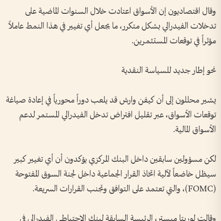
وقال اقتصاديون إن الأسواق اعتادت خلال السنوات الماضية على
تدخلات الفيدرالي بشكل متكرر، ما يجعل أي تغيير في هذا النمط عاملاً
مؤثراً في توقعات المستثمرين.
نحو إطار جديد للسياسة النقدية
يشير محللون إلى أن كيفن وارش قد يلعب دوراً محورياً في إعادة صياغة
توقعات الأسواق، عبر تقليل افتراض تدخل الفيدرالي المستمر لدعم
الأسواق المالية.
لكن مسؤولين سابقين داخل البنك المركزي يؤكدون أن أي تغيير كبير
سيظل خاضعاً لآلية اتخاذ القرار الجماعية داخل لجنة السوق المفتوحة
(FOMC)، والتي تعتمد على التوافق وتجنب القرارات السريعة.
وقالت لوريتا ميستر، الرئيسة السابقة لبنك الاحتياطي الفيدرالي في