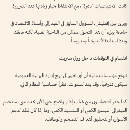
كانت الاحتياطيات "نادرة"، مع الاحتفاظ بخيار زيادتها عند الضرورة.
ويرى بيل إنغليش، المسؤول السابق في الفيدرالي وأستاذ الاقتصاد في
جامعة ييل، أن هذا التحول ممكن من الناحية الفنية، لكنه معقد
ويتطلب انتقالاً تدريجياً ومدروساً.
انقسام في التوقعات داخل وول ستريت
تتوقع مؤسسات مالية أن أي تغيير في نهج إدارة الميزانية العمومية
سيكون تدريجياً، وقد يمتد لسنوات، نظراً لحساسية النظام المالي.
كما حذر اقتصاديون من غياب إطار واضح حتى الآن يحدد متى يستخدم
الفيدرالي التيسير الكمي أو التشديد الكمي، وما إذا كان ذلك لدعم
الأسواق أو لتحقيق أهداف التضخم والوظائف.