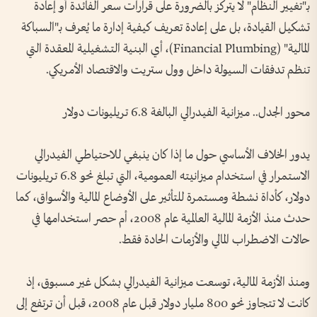
بـ"تغيير النظام" لا يتركز بالضرورة على قرارات سعر الفائدة أو إعادة
تشكيل القيادة، بل على إعادة تعريف كيفية إدارة ما يُعرف بـ"السباكة
المالية" (Financial Plumbing)، أي البنية التشغيلية المعقدة التي
تنظم تدفقات السيولة داخل وول ستريت والاقتصاد الأمريكي.
محور الجدل.. ميزانية الفيدرالي البالغة 6.8 تريليونات دولار
يدور الخلاف الأساسي حول ما إذا كان ينبغي للاحتياطي الفيدرالي
الاستمرار في استخدام ميزانيته العمومية، التي تبلغ نحو 6.8 تريليونات
دولار، كأداة نشطة ومستمرة للتأثير على الأوضاع المالية والأسواق، كما
حدث منذ الأزمة المالية العالمية عام 2008، أم حصر استخدامها في
حالات الاضطراب المالي والأزمات الحادة فقط.
ومنذ الأزمة المالية، توسعت ميزانية الفيدرالي بشكل غير مسبوق، إذ
كانت لا تتجاوز نحو 800 مليار دولار قبل عام 2008، قبل أن ترتفع إلى