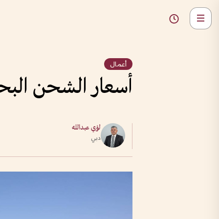
أعمال
أسعار الشحن البحري تت
لؤي عبدالله
دبي