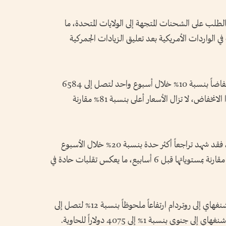
طلب على الشحنات المتجهة إلى الولايات المتحدة، ما
ي الواردات الأمريكية بعد تعليق الزيادات الجمركية
وسجلت الأسعار من شنغهاي إلى نيويورك انخفاضاً بنسبة 10% خلال أسبوع واحد لتصل إلى 6584
دولاراً للحاوية القياسية (40 قدماً). ورغم هذا الانخفاض، لا تزال الأسعار أعلى بنسبة 81% مقارنة
أما الخط البحري بين شنغهاي ولوس أنجلوس، فقد شهد تراجعاً أكثر حدة بنسبة 20% خلال الأسبوع
الأخير، إلا أن الأسعار لا تزال أعلى بنسبة 73% مقارنة بمستوياتها قبل 6 أسابيع، ما يعكس تقلبات حادة في
وعلى النقيض من ذلك، شهدت الأسعار من شنغهاي إلى روتردام ارتفاعاً ملحوظاً بنسبة 12% لتصل إلى