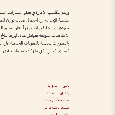
ورغم المكاسب الأخيرة في بعض المسارات، تش
سلسلة الإمداد» إلى احتمال ضعف توازن العر
سيؤدي إلى انخفاض إضافي في أسعار السوق ا
الانخفاضات المتوقعة بعوامل عدة، أبرزها نتائج 
والتطورات المتعلقة بالعقوبات المحتملة على 
البحري العالمي، التي ما زالت غير واضحة في 
إكس
اتصل بنا
لينكدإن
خدماتنا
فيسبوك
أعلن معنا
انستغرام
اشترك في
يوتيوب
البيان