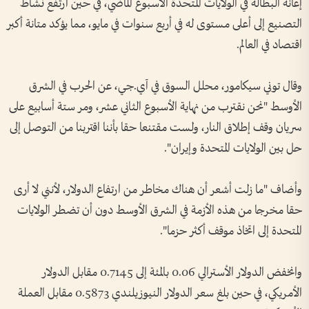
إعانة البطالة في ‌الولايات المتحدة الأسبوع ​الماضي، في حين ارتفع نشاط
التصنيع إلى ⁠أعلى مستوى له في أربع سنوات في مايو، مما يؤكد متانة أكبر
اقتصاد في العالم.
وقال توني سيكامور، محلل السوق في آي.جي، عن الحرب ​في الشرق
الأوسط "نحن ⁠نقترب من نهاية ⁠الأسبوع الثاني عشر، ومر ستة أسابيع على
سريان وقف إطلاق النار، ولست مقتنعا حقا بأننا اقتربنا من التوصل إلى
حل بين الولايات المتحدة وإيران".
وأضاف "ما زلت ⁠أشعر أن هناك مخاطر من ارتفاع الدولار، لأنني لا أرى
حقا مخرجا من هذه الأزمة في الشرق الأوسط دون أن تضطر الولايات
المتحدة إلى اتخاذ موقف أكثر حزما".
وانخفض الدولار الأسترالي 0.06 بالمئة إلى 0.7145 مقابل الدولار
الأمريكي، في حين بلغ سعر الدولار النيوزيلندي 0.5873 مقابل العملة