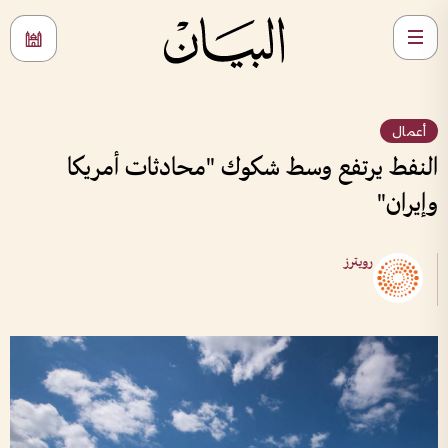
أعمال
النفط يرتفع وسط شكوك "محادثات أمريكا
وإيران"
رويترز