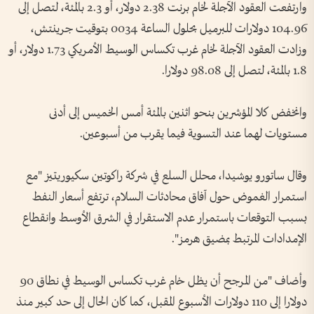
وارتفعت العقود الآجلة لخام برنت 2.38 دولار، أو 2.3 بالمئة، لتصل إلى
‌104.96 دولارات للبرميل بحلول الساعة 0034 بتوقيت جرينتش،
وزادت العقود الآجلة لخام غرب تكساس الوسيط الأمريكي 1.73 دولار، أو
1.8 بالمئة، لتصل إلى 98.08 دولارا.
وانخفض ‌كلا المؤشرين بنحو اثنين بالمئة أمس الخميس إلى ‌أدنى
مستويات لهما عند التسوية فيما يقرب من أسبوعين.
وقال ساتورو ‌يوشيدا، محلل السلع في شركة ‌راكوتين سكيوريتيز "مع
استمرار الغموض حول آفاق محادثات السلام، ترتفع أسعار النفط
بسبب التوقعات باستمرار عدم الاستقرار ​في الشرق الأوسط وانقطاع
الإمدادات ‌المرتبط بمضيق هرمز".
وأضاف "من ​المرجح أن يظل خام غرب ⁠تكساس الوسيط في نطاق 90
دولارا إلى 110 دولارات الأسبوع المقبل، كما كان الحال إلى حد كبير منذ