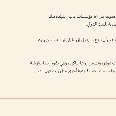
وسيجري تمويل جزء من الاستثمار من قبل مجموعة ‌من 10 مؤسسات مالية، بقيادة ‌بنك
بعة للبنك الدولي.
ومن المتوقع أن ‌تبدأ المصفاة عملياتها في ⁠عام 2029 وأن تنتج ما يصل إلى مليار لتر ⁠سنوياً ⁠من وقود
ات دولار، ويشمل زراعة الماكوبا، وهي بذور زيتية برازيلية
ى جانب مواد خام تقليدية أخرى مثل زيت فول الصويا