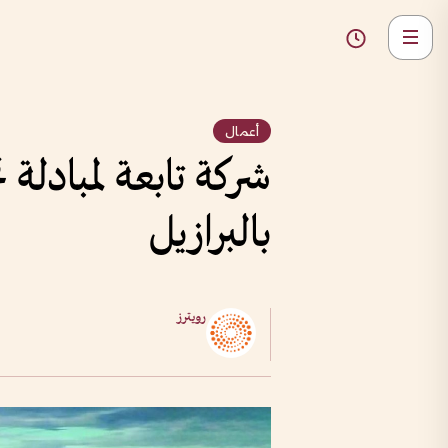
أعمال
بالبرازيل
رويترز