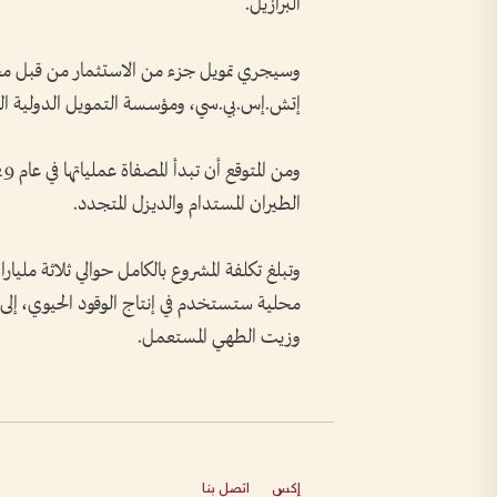
البرازيل.
إتش.إس.بي.سي، ‌ومؤسسة التمويل الدولية التا
الطيران المستدام والديزل المتجدد.
وتبلغ تكلفة المشروع ⁠بالكامل حوالي ثلاثة مليار
محلية ستستخدم في إنتاج الوقود ‌الحيوي، إل
وزيت الطهي المستعمل.
إكس
اتصل بنا