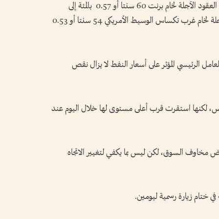
بحلول الساعة 0100 بتوقيت جرينتش، زادت العقود الآجلة لخام برنت 60 سنتا أو ⁠0.57 بالمئة إلى
106.32 دولارات للبرميل وكسبت العقود الآجلة لخام غرب تكساس الوسيط الأمريكي 54 سنتا أو 0.53
عامل الرئيسي المؤثر على أسعار النفط لا يزال ⁠نقص
، لكنها استقرت قرب أعلى مستوى لها خلال اليوم عند
بعض مخاوف السوق، لكن ليس بما يكفي لتغيير الاتجاه
ي ختام زيارة رسمية ​ليومين.