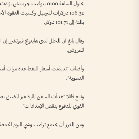
بالمئة إلى 101.71 دولار.
وقال يانغ آن المحلل لدى هايتونج فيوتشرز إن ال
المعروض.
وأضاف "تذبذبت أسعار النفط عدة مرات أمس
التسوية".
وتابع قائلا "هدأت السفن المارة عبر المضيق 
القوي المدفوع بنقص ‌الإمدادات".
ومن المقرر أن يجتمع ترامب وشي اليوم الجمعة ف