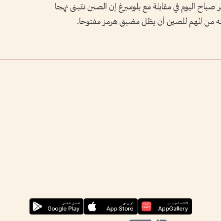
صباح اليوم في مقابلة مع بلومبرغ إن الصين تتبنى نهجا
وإنه من المهم للصين أن ​يظل مضيق هرمز ‌مفتوحا.