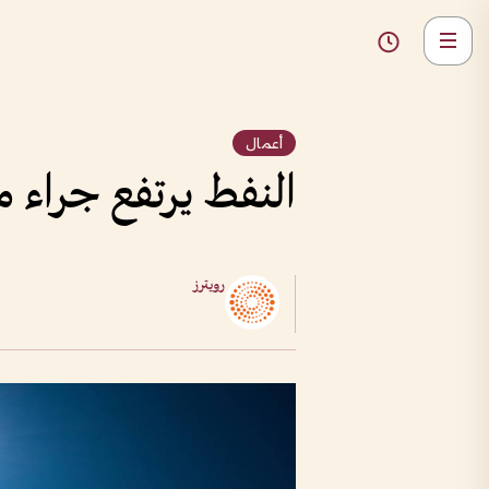
أعمال
النفط يرتفع جراء 
رويترز