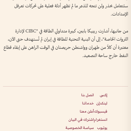
ستتعامل بحذر ولن تتجه للذعر ما لم تظهر أدلة فعلية على تحركات تعرقل
الإمدادات.
من جانبها، أشارت ريبيكا بابين، كبيرة متداولي الطاقة في "CIBC لإدارة
الثروات الخاصة"، إلى أن البنية التحتية للطاقة في إيران لم تُستهدف حتى الآن،
معتبرة أن كلاً من طهران وواشنطن حريصتان في الوقت الراهن على إبقاء قطاع
النفط خارج ساحة التصعيد.
إكس
اتصل بنا
لينكدإن
خدماتنا
فيسبوك
أعلن معنا
انستغرام
اشترك في البيان
يوتيوب
سياسة الخصوصية