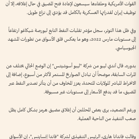
القوات الأمريكية وحلفاءها سيسعون لإعادة فتح المضيق في حال إغلاقه، إلا أن
توظيف إيران لقدراتها العسكرية بالكامل قد يؤدي إلى نزاع طويل.
وفي ظل هذا التوتر، سجل مؤشر تقلبات النفط التابع لبورصة شيكاغو ارتفاعاً
إلى مستويات مارس 2022، وهو ما يعكس قلق الأسواق من تطورات المشهد
الجيوسياسي.
بدوره، قال آندي ليبو من شركة "ليبو أسوشيتس" إن الوضع الحالي يختلف عن
المرات السابقة، موضحاً أن تبادل الصواريخ المستمر لأكثر من أسبوع، إضافة إلى
الانخراط المباشر للولايات المتحدة، يعزز المخاوف من أن يتأثر تصدير النفط عبر
المضيق، ما قد يدفع الأسعار إلى مستويات غير مسبوقة.
ورغم التصعيد، يرى بعض المحللين أن إغلاق مضيق هرمز بشكل كامل يظل
صعب التنفيذ من الناحية العملية.
وقالت فاندانا هاري، الرئيس التنفيذي لشركة "فاندا إنسايتس"، إن الأسواق