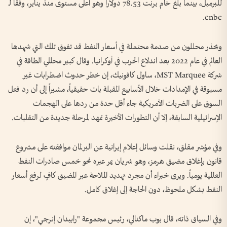
للبرميل، بينما بلغ خام برنت 78.53 دولاراً وهو أعلى مستوى منذ يناير، وفقا لـ
cnbc.
ويحذر محللون من صدمة محتملة في أسعار النفط قد تفوق تلك التي شهدها
العالم في عام 2022 بعد اندلاع الحرب في أوكرانيا. وقال كبير محللي الطاقة في
شركة MST Marquee، ساول كافونيك، إن خطر حدوث اضطرابات غير
مسبوقة في الإمدادات خلال الأسابيع المقبلة بات حقيقياً، مشيراً إلى أن رد فعل
السوق على الضربات الأمريكية جاء أقل حدة من ردها على الهجمات
الإسرائيلية السابقة، إلا أن التطورات الأخيرة تمهد لمرحلة جديدة من التقلبات.
وفي مؤشر مقلق، نقلت وسائل إعلام إيرانية عن البرلمان موافقته على مشروع
قانون بإغلاق مضيق هرمز، وهو شريان يمر عبره نحو خمس صادرات النفط
العالمية يومياً. ويرى خبراء أن مجرد تهديد الملاحة عبر المضيق كافٍ لرفع أسعار
النفط بشكل ملحوظ، دون الحاجة إلى إغلاق كامل.
وفي السياق ذاته، قال بوب ماكنالي، رئيس مجموعة "رابيدان إنرجي"، إن