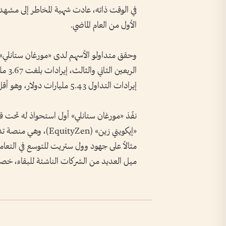
في الوقت ذاته، عادت شهية المخاطر إلى مشه
الأول من العام الماضي.
وحقق متداولو الأسهم لدى «مورغان ستانلي»،
الربع
إيرادات التداول 5.43 مليارات دولار، وهو أقل قليلاً من التوقعات.
نفّذ «مورغان ستانلي» أول استحواذ له تحت قي
«إيكويتي زين» (tyZen
مثالاً على جهود وول ستريت للتوسع في التعا
ميل العديد من الشركات الناشئة للبقاء، خصو