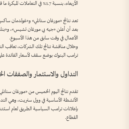
الأربعاء، بنسبة 1.7% في التعاملات المبكرة ما قبل الافتتاح عند الساعة 7:30 صباحاً اليوم الخميس.
تعد نتائج «مورغان ستانلي» و«غولدمان ساكس» لل
بعد أن أعلن «جيه بي مورغان تشيس»، و«بنك 
الأعمال في وقت سابق من هذا الأسبوع.
وخلال مناقشة نتائج تلك الشركات، تعاقب الت
ترامب البنوك بوضع سقف لأسعار الفائدة على بطا
التداول والاستثمار والصفقات ال
تقدم نتائج اليوم الخميس من «مورغان ستان
الأنشطة الأساسية في وول ستريت، وهي التداول
بإعلانات ترامب السياسية الطريق لعام استثنا
القطاع.