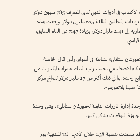
ووفقاً لبيان صدر يوم الخميس، بلغت إيرادات الاكتتاب في أدوات الدين لدى المصرف 785 مليون دولار
خلال الأشهر الثلاثة الأخيرة من العام، مقارنة بتوقعات المحللين البالغة 635 مليون دولار. ورفعت هذه
النتائج إجمالي رسوم الخدمات المصرفية الاستثمارية إلى 2.41 مليار دولار، بزيادة 47% عن العام السابق،
قياسي.
ورغان ستانلي» نشاطه في أسواق رأس المال الخاصة
لذكاء الاصطناعي، حيث رتب البنك عشرات المليارات من
الدولارات من إصدارات الدين خلال الربع الرابع وحده، بما في ذلك أكثر من 27 مليار دولار لصالح مركز
حدة إدارة الثروات التابعة لـ«مورغان ستانلي»، وهي وحدة
وارتفعت أسهم «مورغان ستانلي»، التي كانت قد صعدت بنسبة 38% خلال الأشهر الـ12 المنتهية يوم