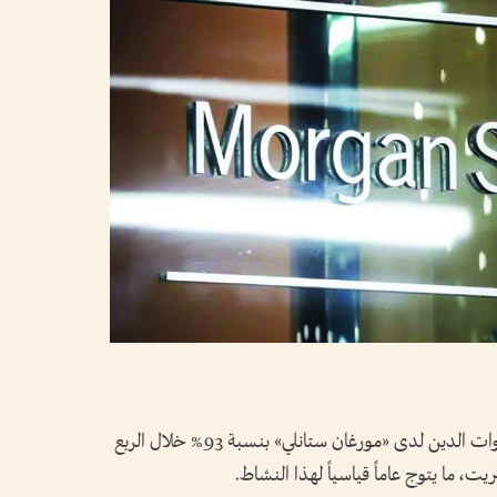
ارتفعت إيرادات المصرفيين المتخصصين في أدوات الدين لدى «مورغان ستانلي» بنسبة 93% خلال الربع
يت، ما يتوج عاماً قياسياً لهذا النشاط.