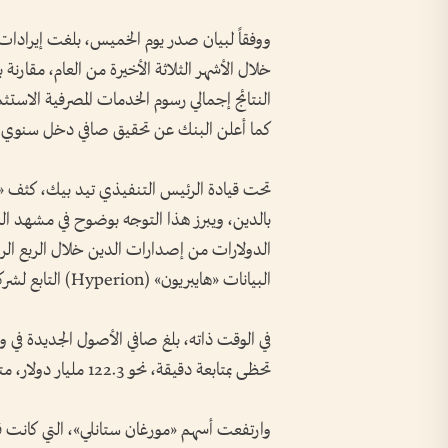
كما أعلن البنك عن تحقيق صافي دخل سنوي 
تحت قيادة الرئيس التنفيذي تيد بيك، كثف «م
بالدين، ويبرز هذا التوجه بوضوح في مشهد ا
البيانات «هايبريون» (Hyperion) التابع لشركة «ميتا بلاتفورمز».
في الوقت ذاته، بلغ صافي الأصول الجديدة في و
تحظى بمتابعة دقيقة، نحو 122.3 مليار دولار، متجاوزة التوقعات بشكل كبير.