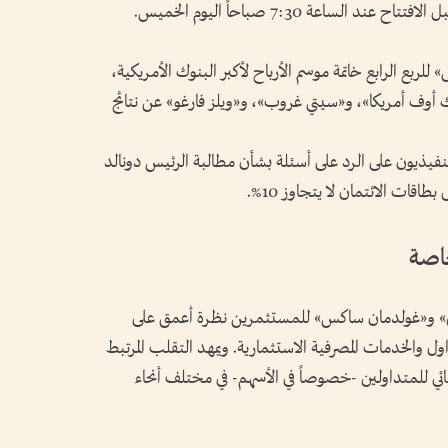
ربع الرابع خاتمة موسم الأرباح لأكبر البنوك الأمريكية،
أوف أمريكا»، و«سيتي غروب»، و«ويلز فارغو» عن نتائج
نفيذيون على الرد على أسئلة بشأن مطالبة الرئيس دونالد
قات الائتمان لا يتجاوز 10%.
خاصة
لي» و«غولدمان ساكس» للمستثمرين نظرة أعمق على
 والخدمات المصرفية الاستثمارية. ويمهد التقلب المرتبط
ئي للمتداولين -خصوصاً في الأسهم- في مختلف أنحاء