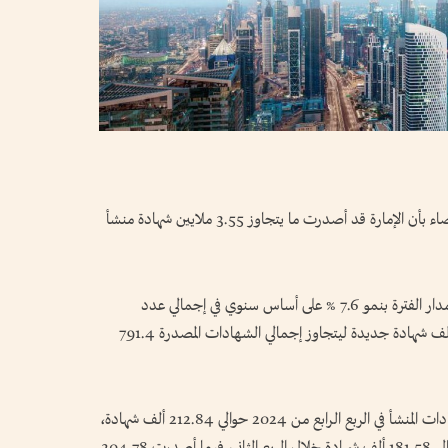
كشفت بيانات حديثة لمؤسسة دبي للبيانات والإحصاء بأن الإمارة قد أصدرت ما يتجاوز 3.55 ملايين شهادة منشأ
وأوضحت البيانات بأن عام 2024 كان الأكثر على مدار الفترة بنمو 7.6 % على أساس سنوي في إجمالي عدد
شهادات المنشأ المصدرة بتسجيل أكثر من 56.26 ألف شهادة جديدة ليتجاوز إجمالي الشهادات المصدرة 791.4
ووفق الأداء الربعي للعام الماضي، فقد بلغ عدد شهادات المنشأ في الربع الرابع من 2024 حوالي 212.84 ألف شهادة،
مقارنة 205.7 آلاف شهادة خلال الربع الثالث وحوالي 181.58 ألف شهادة خلال الربع الثاني، فيما أصدرت 204.78