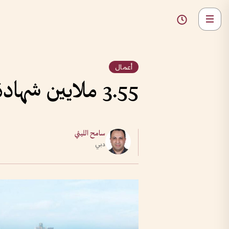
أعمال
3.55 ملايين شهادة منشأ أصدرتها دبي خلال 5 سنوات
سامح الليثي
دبي