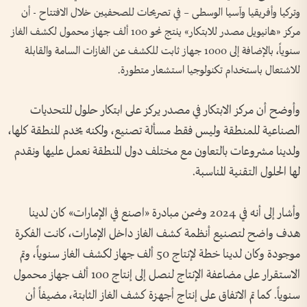
وتركيا وأفريقيا وآسيا الوسطى – في تصريحات للصحفيين خلال الافتتاح - أن
مركز «هانيويل مصدر للابتكار» ينتج نحو 100 ألف جهاز محمول لكشف الغاز
سنوياً، بالإضافة إلى 1000 جهاز ثابت للكشف عن الغازات السامة والقابلة
للاشتعال باستخدام تكنولوجيا استشعار متطورة.
وأوضح أن مركز الابتكار في مصدر يركز على ابتكار حلول للتحديات
الصناعية للمنطقة وليس فقط مسألة تصنيع، ولكنه يخدم المنطقة كلها،
ولدينا مشروعات بالتعاون مع مختلف دول المنطقة نعمل عليها ونقدم
لها الحلول التقنية المناسبة.
وأشار إلى أنه في 2024 وضمن مبادرة «اصنع في الإمارات» كان لدينا
هدف واضح لتصنيع أنظمة كشف الغاز داخل الإمارات، كانت الفكرة
موجودة وكان لدينا خطة لإنتاج 50 ألف جهاز لكشف الغاز سنوياً، وتم
الاستقرار على مضاعفة الإنتاج لنصل إلى إنتاج 100 ألف جهاز محمول
سنوياً. كما تم الاتفاق على إنتاج أجهزة كشف الغاز الثابتة، مضيفاً أن