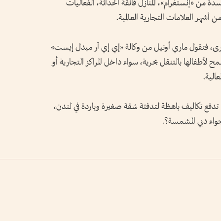
 من «إنستغرام»، المنازل فائقة الحداثة، الفعاليات
ن أشهر العلامات التجارية العالمية.
ى، فتقول ماري أونيل من وكالة «إي إي آر ميدل إيست»
لأطفالها بالتنقل بحرية، سواء داخل المراكز التجارية أو
الية.
ذا تدفع تكاليف باهظة لتدفئة شقة صغيرة وباردة في لندن،
جواء دبي المشمسة؟.