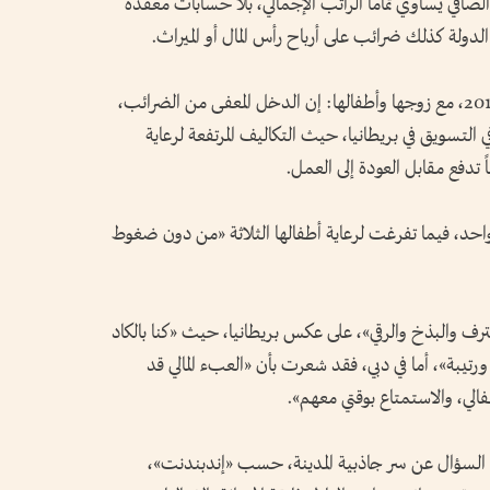
صافي يساوي تماماً الراتب الإجمالي، بلا حسابات معقدة
لدولة كذلك ضرائب على أرباح رأس المال أو الميراث.
وتقول ريان ليندلي، التي انتقلت إلى دبي عام 2010، مع زوجها وأطفالها: إن الدخل المعفى من الضرائب،
لتسويق في بريطانيا، حيث التكاليف المرتفعة لرعاية
ً تدفع مقابل العودة إلى العمل.
احد، فيما تفرغت لرعاية أطفالها الثلاثة «من دون ضغوط
ترف والبذخ والرقي»، على عكس بريطانيا، حيث «كنا بالكاد
رتيبة»، أما في دبي، فقد شعرت بأن «العبء المالي قد
لي، والاستمتاع بوقتي معهم».
عند السؤال عن سر جاذبية المدينة، حسب «إندبندنت»،