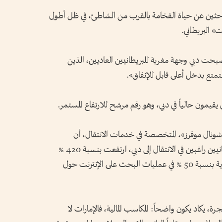
باحثين عن حياة الفخامة بالقرب من الشاطئ، في ظل أطول
نت» البريطاني.
 أصبحت دبي وجهة مغرية للبريطانيين العاديين، الذين
لتمتع بدخل أعلى قابل للإنفاق».
رناشونال موفرز»، المتخصصة في خدمات الانتقال، أن
الاستفسارات الواردة إليها من مواطنين بريطانيين راغبين في الانتقال إلى دبي، ارتفعت بنسبة 420 %
خلال خمس سنوات، كما سجلت زيادة سنوية بنسبة 50 % في عمليات البحث على الإنترنت حول
رة، يكاد يكون واضحاً: المكاسب المالية، فالإمارات لا