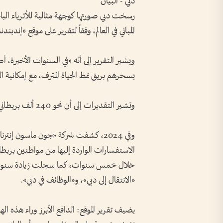
دبي - البيان
رسخت دبي صورتها كوجهة مثالية للأثرياء ال
المباني في العالم، وفقاً لتقرير على موقع «إندبند
ويشير التقرير إلى أنّه «في السنوات الأخيرة،
يسحرهم بريق نمط الحياة المترف، مع إمكانية ا
وتشير التقديرات إلى أن نحو 240 ألف بريطاني يقيمون حالياً في دبي، وهو رقم مرشح للارتفاع المستمر.
وفي 2024، كشفت شركة «جون ماسون إنت
«الانتقال إلى دبي»، و«الوظائف في دبي».
يضيف تقرير الموقع: الدافع الأبرز وراء هذه الهج