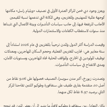
ويعزز وجود دبي ضمن المراكز العشرة الأولى في تصنيف «ويليام راسل» مكانتها
كوجهة عالمية للمهنيين والمغتربين، وهي المكانة التي تدعمها نسبة المقيمين
الأجانب المرتفعة فيها، إلى جانب سياسات التأشيرات وبيئة الأعمال التي تتبناها
منذ سنوات لاستقطاب الكفاءات والاستثمارات الدولية.
وقيّمت الدراسة أكثر الدول والمدن ترحيباً بالمغتربين في عام 2026 استناداً إلى
ستة معايير هي: تجارب المغتربين الفعلية، وحجم السكان المهاجرين، ومعدلات
توظيف المولودين في الخارج، والمواقف المحلية تجاه المهاجرين، ومستويات الأمان،
ومدى الانفتاح في سياسات التأشيرات.
وتصدرت زيورخ، أكبر مدن سويسرا، التصنيف بحصولها على 9.06 نقاط من
أصل 10، متقدمة بفارق طفيف على سنغافورة وطوكيو اللتين تقاسمتا المركز
الثاني برصيد 8.97 نقاط لكل منهما.
وكان التعادل بين سنغافورة وطوكيو لافتاً، ما يشير إلى أن بعض المدن قد تنجح