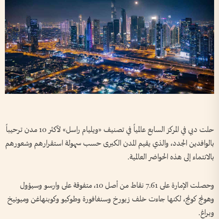
حلت دبي في المركز السابع عالمياً في تصنيف «ويليام راسل» لأكثر 10 مدن ترحيباً
بالوافدين الجدد، والذي يقيم المدن الكبرى حسب سهولة استقرارهم وشعورهم
بالانتماء إلى هذه الحواضر العالمية.
وحصلت الإمارة على 7.61 نقاط من أصل 10، متفوقة على وارسو وسيؤول
وهونج كونج، لكنها جاءت خلف زيورخ وسنغافورة وطوكيو وكوبنهاغن وميونيخ
وبراغ.