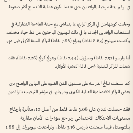
في توفير بيئة مرحبة بالوافدين حتى عندما تكون عملية الاندماج أكثر صعوبة.
وجاءت كوبنهاجن في المركز الرابع، بما يتماشى مع سمعة العاصمة الدنماركية في
استقطاب الوافدين الجدد، بما في ذلك المهنيون الباحثون عن نمط حياة مختلف.
وأكملت ميونيخ (8.63 نقاط) وبراغ (7.86 نقاط) المراكز الستة الأولى قبل دبي.
أما وارسو (7.52 نقاط) وسيؤول (7.44 نقاط) وهونج كونج (7.26 نقاط)، فقد
شغلت المراكز المتبقية ضمن قائمة العشرة الأوائل.
كما سلطت نتائج الدراسة على مستوى المدن الضوء على التباين الواضح بين
بعض المراكز الاقتصادية العالمية الكبرى ودرجاتها في مؤشر الترحيب بالوافدين.
فقد حصلت لندن على 3.08 نقاط فقط من أصل 10، متأثرة بارتفاع
مستويات الاحتكاك الاجتماعي وتراجع مؤشرات الأمان مقارنة
بالمتوسط، فيما سجلت باريس 3.16 نقاط، وتراجعت نيويورك إلى 1.88